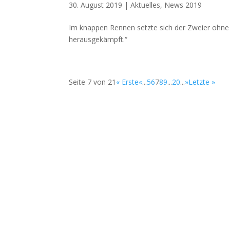
30. August 2019
|
Aktuelles
,
News 2019
Im knappen Rennen setzte sich der Zweier ohne
herausgekämpft.“
Seite 7 von 21
« Erste
«
...
5
6
7
8
9
...
20
...
»
Letzte »