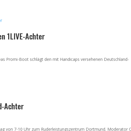
Aktuelles
Team
Nachwuchsför
en 1LIVE-Achter
Das Promi-Boot schlägt den mit Handicaps versehenen Deutschland-
d-Achter
g von 7-10 Uhr zum Ruderleistungszentrum Dortmund. Moderator Ol