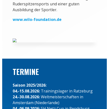
Ruderspitzensports und einer guten
Ausbildung der Sportler.
www.wilo-foundation.de
TERMINE
Saison 2025/2026:
04.-15.08.2026:
Trainingslager in Ratzeburg
24.-30.08.2026:
Weltmeisterschaften in
Amsterdam (Niederlande)
04.-06.09.2026:
SH Netz Cup in Rendsburg