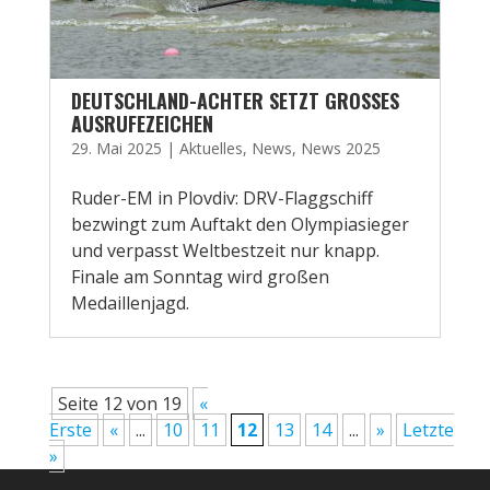
DEUTSCHLAND-ACHTER SETZT GROSSES A
USRUFEZEICHEN
29. Mai 2025
|
Aktuelles
,
News
,
News 2025
Ruder-EM in Plovdiv: DRV-Flaggschiff
bezwingt zum Auftakt den Olympiasieger
und verpasst Weltbestzeit nur knapp.
Finale am Sonntag wird großen
Medaillenjagd.
Seite 12 von 19
«
Erste
«
...
10
11
12
13
14
...
»
Letzte
»