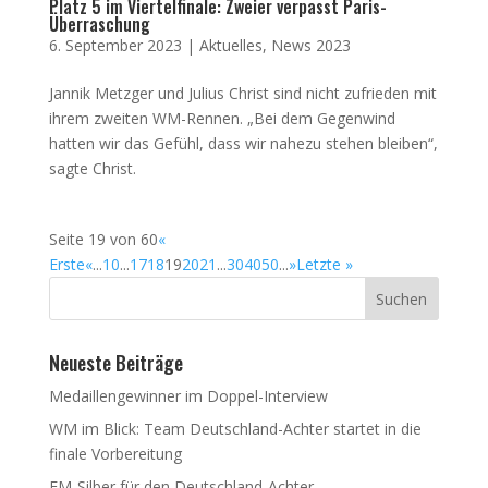
Platz 5 im Viertelfinale: Zweier verpasst Paris-
Überraschung
6. September 2023
|
Aktuelles
,
News 2023
Jannik Metzger und Julius Christ sind nicht zufrieden mit
ihrem zweiten WM-Rennen. „Bei dem Gegenwind
hatten wir das Gefühl, dass wir nahezu stehen bleiben“,
sagte Christ.
Seite 19 von 60
«
Erste
«
...
10
...
17
18
19
20
21
...
30
40
50
...
»
Letzte »
Neueste Beiträge
Medaillengewinner im Doppel-Interview
WM im Blick: Team Deutschland-Achter startet in die
finale Vorbereitung
EM-Silber für den Deutschland-Achter