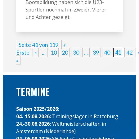
Bootsbildung haben sich die U23-
Sportler nochmal im Zweier, Vierer
und Achter gezeigt.
Seite 41 von 119
«
Erste
«
...
10
20
30
...
39
40
41
42
»
TERMINE
Saison 2025/2026:
04.-15.08.2026:
Trainingslager in Ratzeburg
24.-30.08.2026:
Weltmeisterschaften in
Amsterdam (Niederlande)
04.-06.09.2026:
SH Netz Cup in Rendsburg