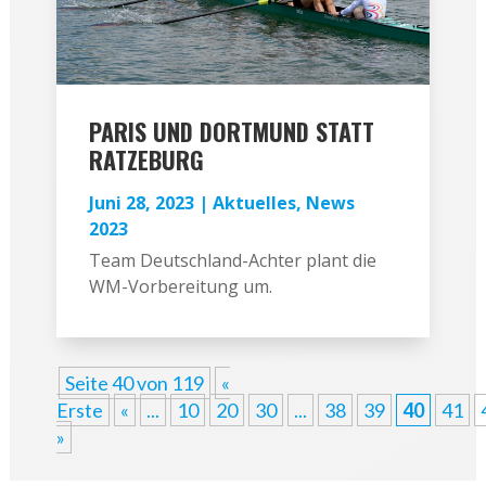
PARIS UND DORTMUND STATT
RATZEBURG
Juni 28, 2023
|
Aktuelles
,
News
2023
Team Deutschland-Achter plant die
WM-Vorbereitung um.
Seite 40 von 119
«
Erste
«
...
10
20
30
...
38
39
40
41
»