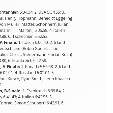
ritannien 5:34.34; 2. USA 5:34.55; 3.
hs, Henry Hopmann, Benedict Eggeling
 von Müller, Mattes Schönherr, Julian
ann Till Martini) 5:35.58; 4. Italien
2.88; 6. Tschechien 5:52.52.
A-Finale:
1. Italien 6:06.40; 2. Irland
. Deutschland (Robin Goeritz, Tom
lius Christ, Steuermann Florian Koch)
.80; 6. Frankreich 6:22.58.
 A-Finale:
1. Kanada 5:56.68; 2. Irland
:02.01; 4. Russland 6:02.01; 5.
Paul Kirsch, Ryan Smith, Leon Knaack)
1.
, B-Finale:
1. Frankreich 6:39.84; 2.
6:41.43; 4. Italien 6:42.56; 5.
onrad, Simon Schubert) 6:42.91; 6.