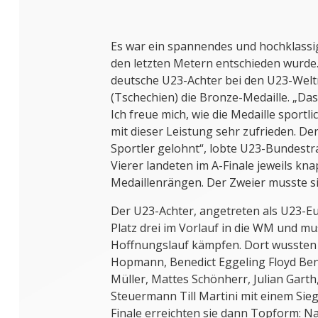
Es war ein spannendes und hochklassige
den letzten Metern entschieden wurd
deutsche U23-Achter bei den U23-Weltm
(Tschechien) die Bronze-Medaille. „Da
Ich freue mich, wie die Medaille sportl
mit dieser Leistung sehr zufrieden. Der
Sportler gelohnt“, lobte U23-Bundestra
Vierer landeten im A-Finale jeweils kn
Medaillenrängen. Der Zweier musste si
Der U23-Achter, angetreten als U23-Eu
Platz drei im Vorlauf in die WM und mu
Hoffnungslauf kämpfen. Dort wussten 
Hopmann, Benedict Eggeling Floyd Bene
Müller, Mattes Schönherr, Julian Garth
Steuermann Till Martini mit einem Sie
Finale erreichten sie dann Topform: N