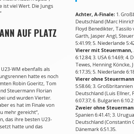
 ist viel Wert. Die Jungs
“
Achter, A-Finale:
1. Großb
Deutschland (Marc Hinric
Floyd Benedikter, Tassilo
ANN AUF PLATZ
Garth, Jasper Angl, Steuerm
5:41.99; 5. Niederlande 5:4
Vierer mit Steuermann, 
6:12.84; 3. USA 6:14.69; 4
Tewes, Henning Köncke, Ju
r U23-WM ebenfalls als
6:17.35; 5. Niederlande 6:18
lungsrennen hatte es noch
Vierer ohne Steuermann,
ammten Robin Goeritz, Tom
5:58.66; 3. Großbritannien 6
und Steuermann Florian
Deutschland (Luis Ellner, 
ei und wurden Vierter.
6:07.37; 6. Bulgarien 6:10.2
aber es hat im Finale von
Zweier ohne Steuermann
zu mehr gereicht“,
Spanien 6:41.41; 3. Uruguay 
en, das ihre besten U23-
Deutschland (Constantin C
setzt hatte und das
Dänemark 6:51.35.