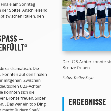
m Finale am Sonntag
 der Spitze. Anschließend
pf zwischen Italien, den
ASS – E
RFÜLLT“
Der U23-Achter konnte si
Bronze freuen.
de es dramatisch. Die
n, konnten auf den finalen
Fotos: Detlev Seyb
r mitgehen. Zwischen
 deutschen U23-Achter
de konnten sich die
er Bronze freuen. Silber
ERGEBNISSE
n. „Das war ein top Ding.
so macht Rudern Spaß“,