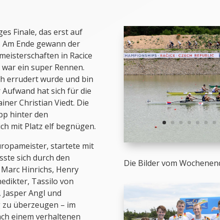
s Finale, das erst auf
e. Am Ende gewann der
eisterschaften in Racice
s war ein super Rennen.
ich errudert wurde und bin
 Aufwand hat sich für die
iner Christian Viedt. Die
app hinter den
ch mit Platz elf begnügen.
ropameister, startete mit
sste sich durch den
Die Bilder vom Wochenend
Marc Hinrichs, Henry
dikter, Tassilo von
, Jasper Angl und
g zu überzeugen – im
ach einem verhaltenen