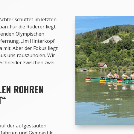
chter schuftet im letzten
an. Für die Ruderer liegt
nnenden Olympischen
ntfernung. „Im Hinterkopf
 mit. Aber der Fokus liegt
 aus uns rauszuholen. Wir
b Schneider zwischen zwei
LEN ROHREN
T“
auf der aufgestauten
sfahrten und Gymnastik: