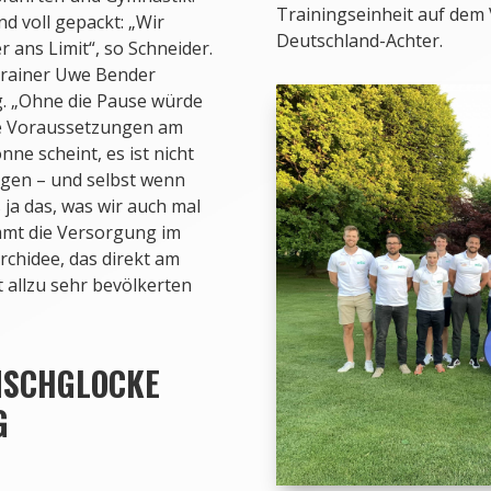
Trainingseinheit auf dem
nd voll gepackt: „Wir
Deutschland-Achter.
 ans Limit“, so Schneider.
trainer Uwe Bender
g. „Ohne die Pause würde
die Voraussetzungen am
ne scheint, es ist nicht
gen – und selbst wenn
 ja das, was wir auch mal
mmt die Versorgung im
chidee, das direkt am
t allzu sehr bevölkerten
NSCHGLOCKE
G