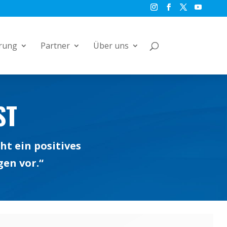
rung
Partner
Über uns
ST
ht ein positives
gen vor.“