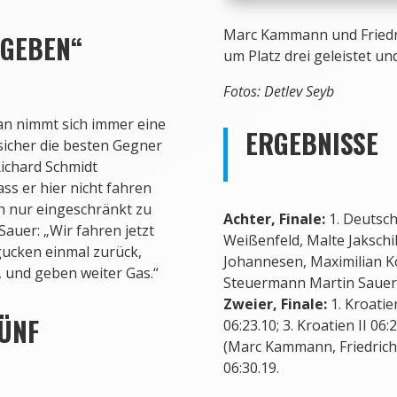
Marc Kammann und Friedr
 GEBEN“
um Platz drei geleistet u
Fotos: Detlev Seyb
man nimmt sich immer eine
ERGEBNISSE
sicher die besten Gegner
ichard Schmidt
ass er hier nicht fahren
ch nur eingeschränkt zu
Achter, Finale:
1. Deutsch
auer: „Wir fahren jetzt
Weißenfeld, Malte Jakschi
gucken einmal zurück,
Johannesen, Maximilian Ko
 und geben weiter Gas.“
Steuermann Martin Sauer) 0
Zweier, Finale:
1. Kroatie
FÜNF
06:23.10; 3. Kroatien II 06:
(Marc Kammann, Friedrich 
06:30.19.