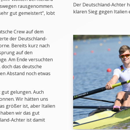
Der Deutschland-Achter h
 deswegen rausgenommen.
klaren Sieg gegen Italien
sehr gut gemeistert“, lobt
utsche Crew auf dem
erte der Deutschland-
rne. Bereits kurz nach
sprung auf den
änge. Am Ende versuchten
 doch das deutsche
 den Abstand noch etwas
st gut gelungen. Auch
wonnen. Wir hätten uns
 größer ist, aber Italien
 haben wir das gut
and-Achter ist damit