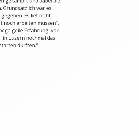
en gekämpft und dabei die
. Grundsätzlich war es
gegeben. Es lief nicht
tzt noch arbeiten müssen“,
ega geile Erfahrung, vor
li in Luzern nochmal das
tarten durften.“