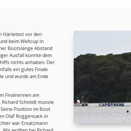
n Härtetest vor den
und beim Weltcup in
iner Bootslänge Abstand
tiger Ausfall konnte dem
hiffs nichts anhaben. Der
falls ein gutes Finale
lle und wurde am Ende
em Finalrennen am
. Richard Schmidt musste
Seine Position im Boot
en Olaf Roggensack in
Achter war Ersatzmann
 „Wir wollten bei Richard