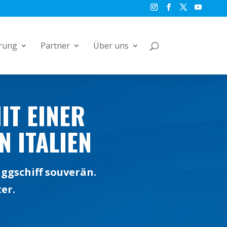
rung
Partner
Über uns
IT EINER
 ITALIEN
aggschiff souverän.
er.