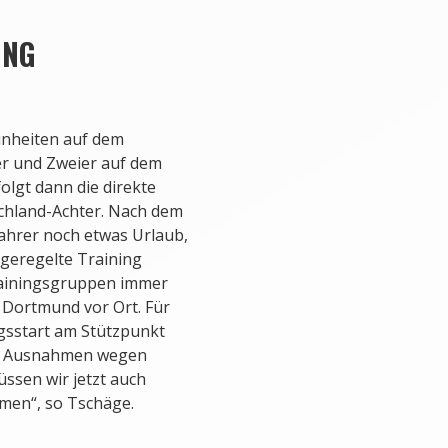
UNG
inheiten auf dem
er und Zweier auf dem
lgt dann die direkte
chland-Achter. Nach dem
hrer noch etwas Urlaub,
 geregelte Training
Trainingsgruppen immer
 Dortmund vor Ort. Für
ingsstart am Stützpunkt
ngs Ausnahmen wegen
ssen wir jetzt auch
hmen“, so Tschäge.