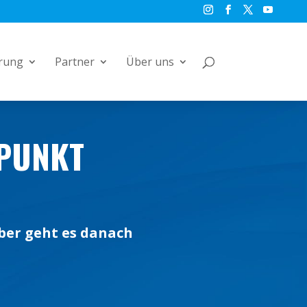
rung
Partner
Über uns
ZPUNKT
mber geht es danach