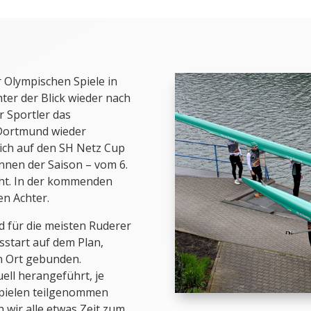
Olympischen Spiele in
er der Blick wieder nach
r Sportler das
Dortmund wieder
ich auf den SH Netz Cup
ennen der Saison – vom 6.
eht. In der kommenden
en Achter.
 für die meisten Ruderer
start auf dem Plan,
en Ort gebunden.
ell herangeführt, je
Spielen teilgenommen
 wir alle etwas Zeit zum