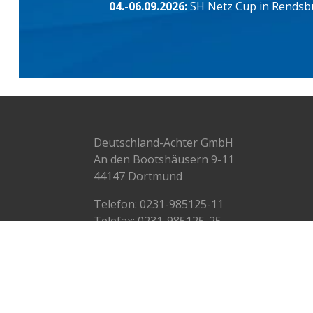
04.-06.09.2026:
SH Netz Cup in Rendsb
Deutschland-Achter GmbH
An den Bootshäusern 9-11
44147 Dortmund
Telefon:
0231-985125-11
Telefax: 0231-985125-25
info@deutschlandachter.de
© Deutschland-Achter 2009-2024