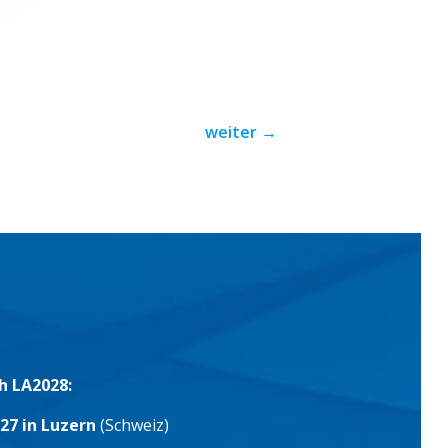
weiter
→
h LA2028:
27 in Luzern
(Schweiz)