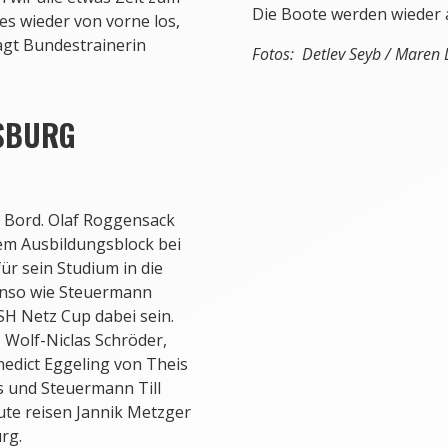
Die Boote werden wieder a
es wieder von vorne los,
sagt Bundestrainerin
Fotos:
Detlev Seyb / Maren 
SBURG
n Bord. Olaf Roggensack
inem Ausbildungsblock bei
für sein Studium in die
enso wie Steuermann
 SH Netz Cup dabei sein.
 Wolf-Niclas Schröder,
edict Eggeling von Theis
 und Steuermann Till
ute reisen Jannik Metzger
rg.