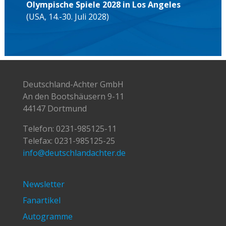
24.-30.08.2026:
Weltmeisterschaften in
Amsterdam (Niederlande)
04.-06.09.2026:
SH Netz Cup in Rendsburg
Unser weiterer Weg nach LA2028:
Weltmeisterschaften 2027 in Luzern
(Schweiz)
Olympische Spiele 2028 in Los Angeles
(USA, 14.-30. Juli 2028)
Deutschland-Achter GmbH
An den Bootshäusern 9-11
44147 Dortmund