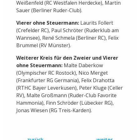
Hügelregatta in Essen (12./13. Mai 2018):
Deutschland-Achter:
Hannes Ocik
(Schweriner RG), Richard Schmidt (RV Treviris
Trier), Malte Jakschik (RV Rauxel), Jakob
Schneider (Ruderklub am Baldeneysee),
Torben Johannesen (Ruder-Club Favorite
Hammonia), Maximilian Planer (Bernburger
RC), Felix Wimberger (Passauer RV), Johannes
Weißenfeld (RC Westfalen Herdecke), Martin
Sauer (Berliner Ruder-Club).
Vierer ohne Steuermann:
Laurits Follert
(Crefelder RC), Paul Schröter (Ruderklub am
Wannsee), René Schmela (Berliner RC), Felix
Brummel (RV Münster).
Weiterer Kreis für den Zweier und Vierer
ohne Steuermann:
Malte Daberkow
(Olympischer RC Rostock), Nico Merget