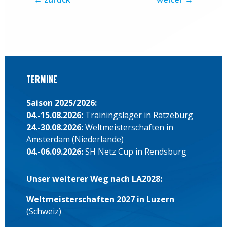
(Frankfurter RG Germania), Felix Drahotta
(RTHC Bayer Leverkusen), Peter Kluge (Celler
RV), Malte Großmann (Ruder-Club Favorite
Hammonia), Finn Schröder (Lübecker RG),
Jonas Wiesen (RG Treis-Karden).
←
zurück
weiter
→
TERMINE
Saison 2025/2026:
04.-15.08.2026:
Trainingslager in Ratzeburg