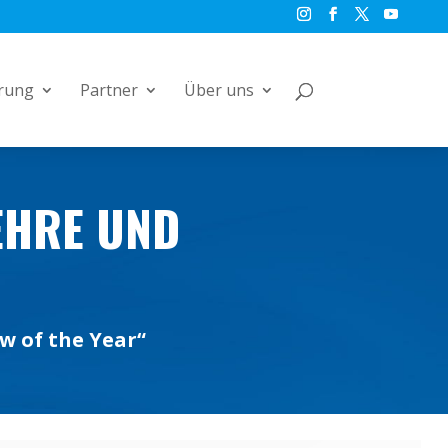
rung
Partner
Über uns
HRE UND W
w of the Year“