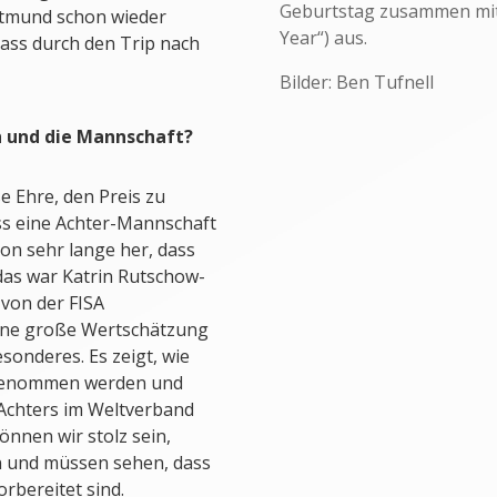
Geburtstag zusammen mit 
rtmund schon wieder
Year“) aus.
, dass durch den Trip nach
Bilder: Ben Tufnell
h und die Mannschaft?
ße Ehre, den Preis zu
ss eine Achter-Mannschaft
hon sehr lange her, dass
das war Katrin Rutschow-
von der FISA
eine große Wertschätzung
onderes. Es zeigt, wie
rgenommen werden und
Achters im Weltverband
önnen wir stolz sein,
n und müssen sehen, dass
orbereitet sind.