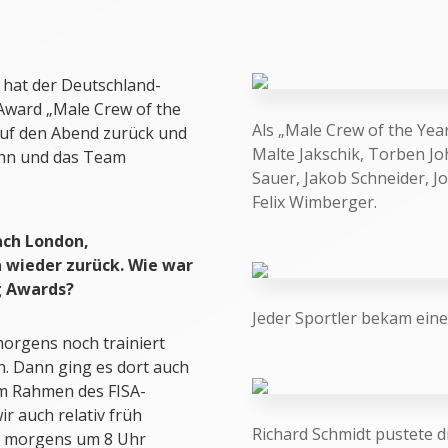
 hat der Deutschland-
Award „Male Crew of the
Als „Male Crew of the Year
 auf den Abend zurück und
Malte Jakschik, Torben Jo
ihn und das Team
Sauer, Jakob Schneider, 
Felix Wimberger.
ach London,
 wieder zurück. Wie war
g Awards?
Jeder Sportler bekam eine
morgens noch trainiert
. Dann ging es dort auch
im Rahmen des FISA-
r auch relativ früh
Richard Schmidt pustete d
ug morgens um 8 Uhr