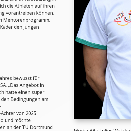
ch die Athleten auf ihren
ung vorantreiben können.
ein Mentorenprogramm,
-Kader den jungen
Jahres bewusst für
SA. „Das Angebot in
ch hatte einen super
d den Bedingungen am
-
-Achter von 2025
ilo und möchte
sen an der TU Dortmund
Moritz Bitz, Julius Watzka