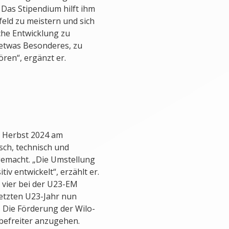
 Das Stipendium hilft ihm
feld zu meistern und sich
che Entwicklung zu
 etwas Besonderes, zu
ren“, ergänzt er.
t Herbst 2024 am
sch, technisch und
 gemacht. „Die Umstellung
iv entwickelt“, erzählt er.
 vier bei der U23-EM
letzten U23-Jahr nun
. Die Förderung der Wilo-
 befreiter anzugehen.