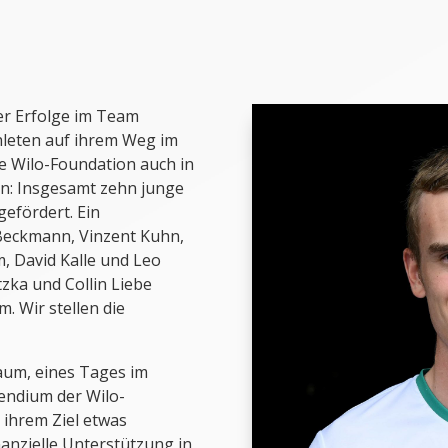
er Erfolge im Team
hleten auf ihrem Weg im
ie Wilo-Foundation auch in
en: Insgesamt zehn junge
efördert. Ein
Beckmann, Vinzent Kuhn,
, David Kalle und Leo
tzka und Collin Liebe
. Wir stellen die
aum, eines Tages im
pendium der Wilo-
 ihrem Ziel etwas
anzielle Unterstützung in