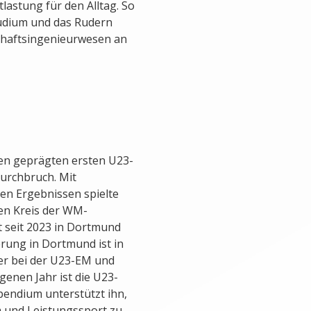
ntlastung für den Alltag. So
udium und das Rudern
schaftsingenieurwesen an
en geprägten ersten U23-
Durchbruch. Mit
en Ergebnissen spielte
den Kreis der WM-
t seit 2023 in Dortmund
erung in Dortmund ist in
ier bei der U23-EM und
enen Jahr ist die U23-
pendium unterstützt ihn,
 und Leistungssport zu