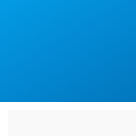
DEUTSC
Nur Tassilo von Mü
vor. Neue Fo