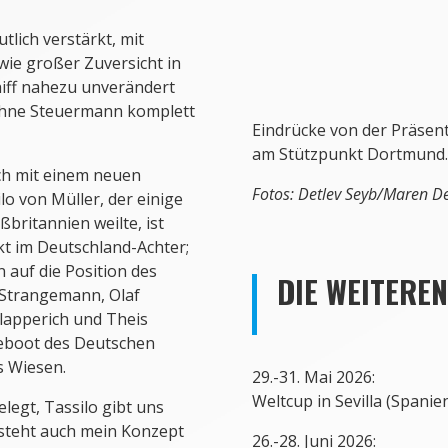
lich verstärkt, mit
ie großer Zuversicht in
hiff nahezu unverändert
 ohne Steuermann komplett
Eindrücke von der Präsen
am Stützpunkt Dortmund
ch mit einem neuen
Fotos: Detlev Seyb/Maren De
o von Müller, der einige
britannien weilte, ist
kt im Deutschland-Achter;
 auf die Position des
DIE WEITEREN
s Strangemann, Olaf
lapperich und Theis
eboot des Deutschen
 Wiesen.
29.-31. Mai 2026:
Weltcup in Sevilla (Spanie
legt, Tassilo gibt uns
rsteht auch mein Konzept
26.-28. Juni 2026: