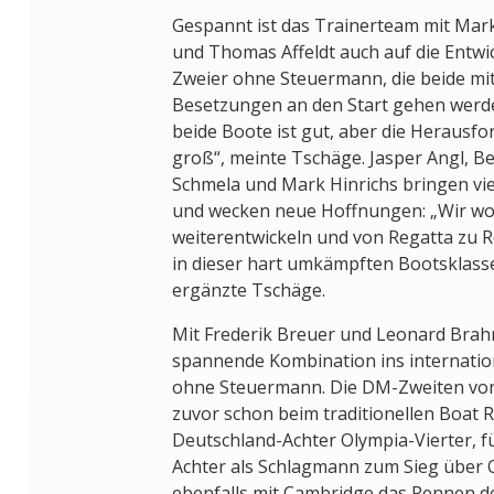
Gespannt ist das Trainerteam mit Mar
und Thomas Affeldt auch auf die Entwi
Zweier ohne Steuermann, die beide mi
Besetzungen an den Start gehen werde
beide Boote ist gut, aber die Herausfo
groß“, meinte Tschäge. Jasper Angl, B
Schmela und Mark Hinrichs bringen vie
und wecken neue Hoffnungen: „Wir wol
weiterentwickeln und von Regatta zu Re
in dieser hart umkämpften Bootsklasse 
ergänzte Tschäge.
Mit Frederik Breuer und Leonard Brah
spannende Kombination ins internatio
ohne Steuermann. Die DM-Zweiten v
zuvor schon beim traditionellen Boat 
Deutschland-Achter Olympia-Vierter, 
Achter als Schlagmann zum Sieg über
ebenfalls mit Cambridge das Rennen d