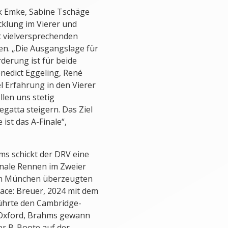
k Emke, Sabine Tschäge
cklung im Vierer und
t vielversprechenden
n. „Die Ausgangslage für
rderung ist für beide
enedict Eggeling, René
l Erfahrung in den Vierer
len uns stetig
gatta steigern. Das Ziel
ist das A-Finale“,
ms schickt der DRV eine
nale Rennen im Zweier
on München überzeugten
Race: Breuer, 2024 mit dem
führte den Cambridge-
 Oxford, Brahms gewann
er B-Boote auf der