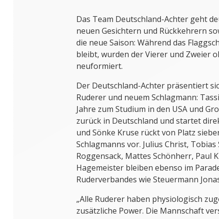
Das Team Deutschland-Achter geht deut
neuen Gesichtern und Rückkehrern sow
die neue Saison: Während das Flaggsc
bleibt, wurden der Vierer und Zweier
neuformiert.
Der Deutschland-Achter präsentiert si
Ruderer und neuem Schlagmann: Tassil
Jahre zum Studium in den USA und Groß
zurück in Deutschland und startet dire
und Sönke Kruse rückt von Platz sieben
Schlagmanns vor. Julius Christ, Tobia
Roggensack, Mattes Schönherr, Paul K
Hagemeister bleiben ebenso im Parad
Ruderverbandes wie Steuermann Jonas
„Alle Ruderer haben physiologisch zuge
zusätzliche Power. Die Mannschaft ve