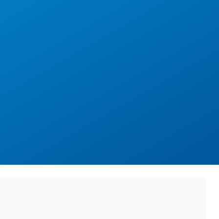
 NAHEZU
rung
Partner
Über uns
 die Schlagposition
ermann. WM in