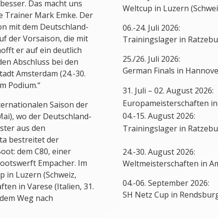
 besser. Das macht uns
Weltcup in Luzern (Schwei
te Trainer Mark Emke. Der
son mit dem Deutschland-
06.-24. Juli 2026:
 der Vorsaison, die mit
Trainingslager in Ratzeb
fft er auf ein deutlich
25./26. Juli 2026:
den Abschluss bei den
German Finals in Hannov
tadt Amsterdam (24.-30.
dem Podium.“
Juli – 02. August 2026:
Europameisterschaften in 
ternationalen Saison der
04.-15. August 2026:
 Mai), wo der Deutschland-
ster aus den
Trainingslager in Ratzeb
ta bestreitet der
oot: dem C80, einer
24.-30. August 2026:
ootswerft Empacher. Im
Weltmeisterschaften in A
p in Luzern (Schweiz,
04.-06. September 2026:
ten in Varese (Italien, 31.
SH Netz Cup in Rendsbur
uf dem Weg nach