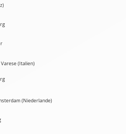
z)
urg
er
Varese (Italien)
urg
msterdam (Niederlande)
g