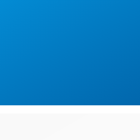
HLAND-ACHTER BLEIBT
Aktuelles
Team
Nachwuchsförde
UNVERÄNDERT
ller ist neu im Boot. Sönke Kruse rückt auf
rmationen im Vierer und Zweier ohne Steu
Amsterdam im Fokus.