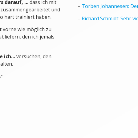
rs darauf, …
dass ich mit
–
Torben Johannesen: De
re zusammengearbeitet und
o hart trainiert haben.
–
Richard Schmidt: Sehr vi
t vorne wie möglich zu
bliefern, den ich jemals
e ich…
versuchen, den
alten.
r