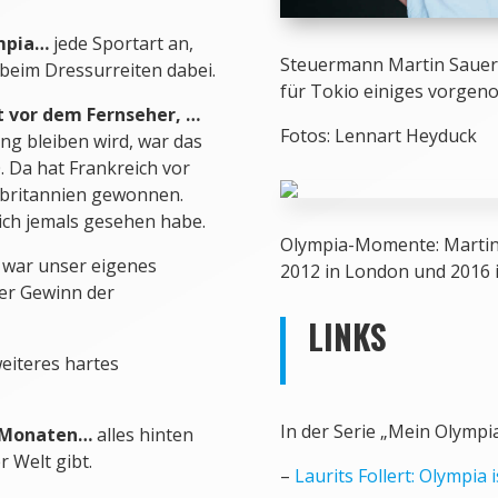
ympia…
jede Sportart an,
Steuermann Martin Sauer 
e beim Dressurreiten dabei.
für Tokio einiges vorge
vor dem Fernseher, …
Fotos: Lennart Heyduck
ung bleiben wird, war das
 Da hat Frankreich vor
ßbritannien gewonnen.
ich jemals gesehen habe.
Olympia-Momente: Martin 
war unser eigenes
2012 in London und 2016 i
er Gewinn der
LINKS
eiteres hartes
In der Serie „Mein Olympi
n Monaten…
alles hinten
r Welt gibt.
–
Laurits Follert: Olympia