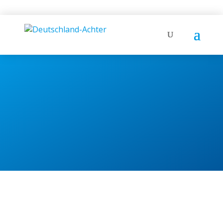
SPONSOREN,
FÖRDERER UND
PARTNER
des "Team Deutschland-Achter"
HAUPTSPONSOR