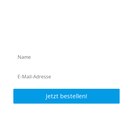
HOL DIR UNSEREN
NEWSLETTER
Ab sofort keine D8er-News mehr verpassen!
Jetzt bestellen!