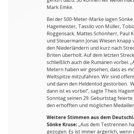
gehört dazu. So können wir weitermac
Mark Emke.
Bei der 500-Meter-Marke lagen Sönke 
Hagemeister, Tassilo von Müller, Tob
Roggensack, Mattes Schönherr, Paul K
und Steuermann Jonas Wiesen knapp 
den Niederländern und kurz nach Stre
Briten überholt. Auf dem letzten Stre
schließlich auch die Rumänen vorbei. „
Metern haben wir gesehen, dass es mögl
Weltspitze mitzufahren. Wir sind offe
und dann den Heldentod gestorben. We
dann ist es vorbei“, sagte Theis Hagem
Sonntag seinen 29. Geburtstag feierte –
den erhofften und möglichen Medaille
Weitere Stimmen aus dem Deutschl
Sönke Kruse:
„Aus dem Testrennen hab
gezogen. Es ist immer ärgerlich, wenn 