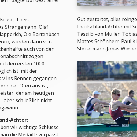
hen“, sagte Bundestrainer
Gut gestartet, alles reing
Kruse, Theis
Deutschland-Achter mit S
ias Strangemann, Olaf
Tassilo von Müller, Tobi
lapperich, Ole Bartenbach
Mattes Schönherr, Paul K
vorn, wurden dann von
Steuermann Jonas Wiesen
ckenhälfte auch von den
ckenabschnitt zogen
Auf den ersten 1000
ich ist, mit der
nsiv ins Rennen gegangen
nn der Ofen aus ist,
eister, der am heutigen
 aber schließlich nicht
ngewinn.
and-Achter:
en wir wichtige Schlüsse
man die Medaille verpasst