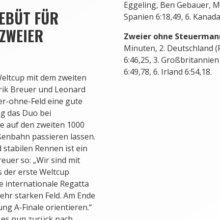
Eggeling, Ben Gebauer, Mar
DEBÜT FÜR
Spanien 6:18,49, 6. Kanada
ZWEIER
Zweier ohne Steuermann
Minuten, 2. Deutschland 
6:46,25, 3. Großbritannien 
6:49,78, 6. Irland 6:54,18.
Weltcup mit dem zweiten
erik Breuer und Leonard
er-ohne-Feld eine gute
ag das Duo bei
e auf den zweiten 1000
enbahn passieren lassen.
 stabilen Rennen ist ein
euer so: „Wir sind mit
s der erste Weltcup
 internationale Regatta
ehr starken Feld. Am Ende
ung A-Finale orientieren.“
 es nun zurück nach