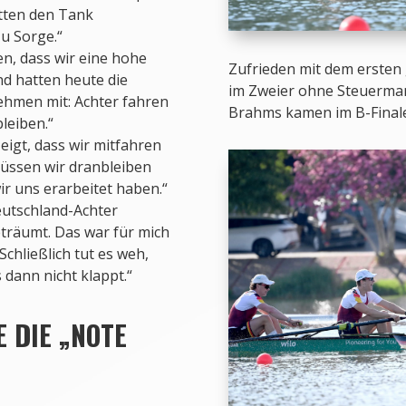
atten den Tank
zu Sorge.“
n, dass wir eine hohe
Zufrieden mit dem erst
d hatten heute die
im Zweier ohne Steuerman
ehmen mit: Achter fahren
Brahms kamen im B-Finale
leiben.“
igt, dass wir mitfahren
müssen wir dranbleiben
ir uns erarbeitet haben.“
utschland-Achter
eträumt. Das war für mich
chließlich tut es weh,
dann nicht klappt.“
E DIE „NOTE