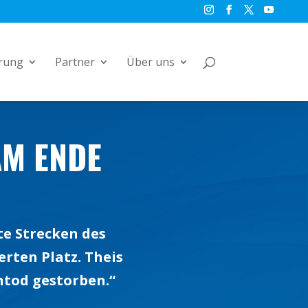
rung
Partner
Über uns
AM ENDE
te Strecken des
erten Platz. Theis
ntod gestorben.“