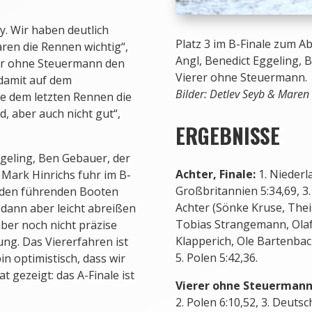
y. Wir haben deutlich
Platz 3 im B-Finale zum Ab
ren die Rennen wichtig“,
Angl, Benedict Eggeling,
rer ohne Steuermann den
Vierer ohne Steuermann.
 damit auf dem
Bilder: Detlev Seyb & Maren
e dem letzten Rennen die
, aber auch nicht gut“,
ERGEBNISSE
ggeling, Ben Gebauer, der
Achter, Finale:
1. Niederl
 Mark Hinrichs fuhr im B-
Großbritannien 5:34,69, 3
t den führenden Booten
Achter (Sönke Kruse, Thei
 dann aber leicht abreißen
Tobias Strangemann, Olaf
aber noch nicht präzise
Klapperich, Ole Bartenbac
g. Das Viererfahren ist
5. Polen 5:42,36.
bin optimistisch, dass wir
gezeigt: das A-Finale ist
Vierer ohne Steuermann,
2. Polen 6:10,52, 3. Deuts