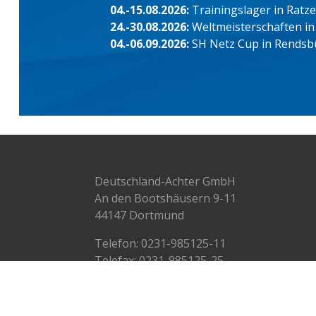
04.-15.08.2026:
Trainingslager in Ratz
24.-30.08.2026:
Weltmeisterschaften in
04.-06.09.2026:
SH Netz Cup in Rendsb
Deutschland-Achter GmbH
An den Bootshäusern 9-11
44147 Dortmund
Telefon:
0231-985125-11
Telefax: 0231-985125-25
info@deutschlandachter.de