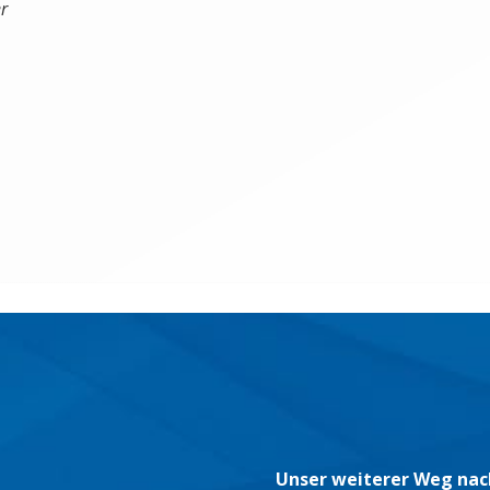
r
Unser weiterer Weg nac