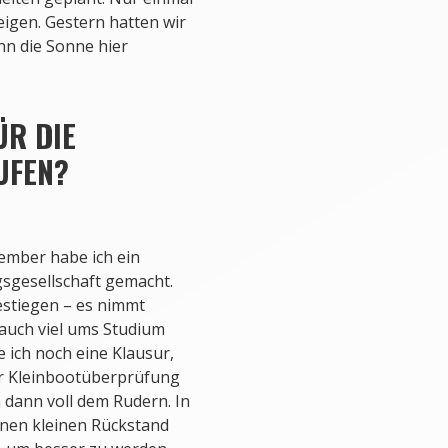
igen. Gestern hatten wir
n die Sonne hier
ÜR DIE
UFEN?
mber habe ich ein
sgesellschaft gemacht.
estiegen – es nimmt
 auch viel ums Studium
 ich noch eine Klausur,
zur Kleinbootüberprüfung
n dann voll dem Rudern. In
inen kleinen Rückstand