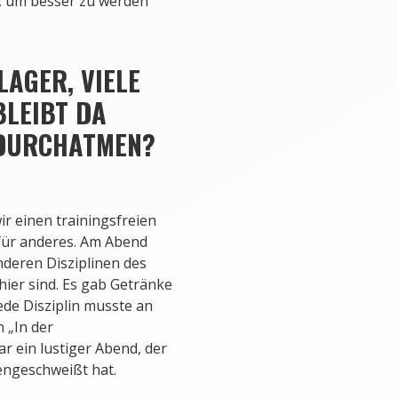
it, um besser zu werden
LAGER, VIELE
BLEIBT DA
 DURCHATMEN?
r einen trainingsfreien
 für anderes. Am Abend
nderen Disziplinen des
hier sind. Es gab Getränke
ede Disziplin musste an
 „In der
 ein lustiger Abend, der
ngeschweißt hat.