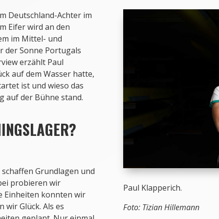
am Deutschland-Achter im
m Eifer wird an den
em im Mittel- und
r der Sonne Portugals
rview erzählt Paul
ück auf dem Wasser hatte,
artet ist und wieso das
 auf der Bühne stand.
NINGSLAGER?
r schaffen Grundlagen und
bei probieren wir
Paul Klapperich.
ie Einheiten konnten wir
 wir Glück. Als es
Foto: Tizian Hillemann
eiten geplant. Nur einmal