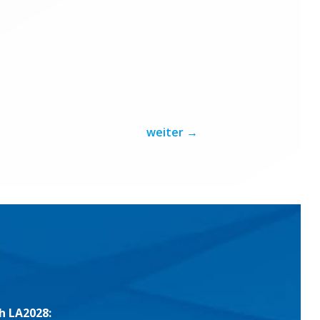
weiter
→
h LA2028: