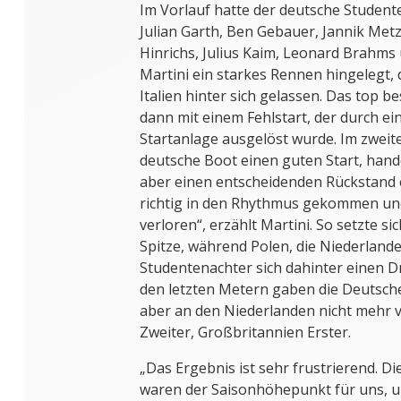
Im Vorlauf hatte der deutsche Studente
Julian Garth, Ben Gebauer, Jannik Me
Hinrichs, Julius Kaim, Leonard Brahms
Martini ein starkes Rennen hingelegt,
Italien hinter sich gelassen. Das top b
dann mit einem Fehlstart, der durch ei
Startanlage ausgelöst wurde. Im zweit
deutsche Boot einen guten Start, hand
aber einen entscheidenden Rückstand ei
richtig in den Rhythmus gekommen un
verloren“, erzählt Martini. So setzte s
Spitze, während Polen, die Niederland
Studentenachter sich dahinter einen Dr
den letzten Metern gaben die Deutsch
aber an den Niederlanden nicht mehr v
Zweiter, Großbritannien Erster.
„Das Ergebnis ist sehr frustrierend. D
waren der Saisonhöhepunkt für uns, 