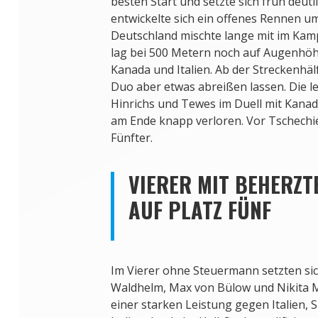
besten Start und setzte sich früh deutl
entwickelte sich ein offenes Rennen um
Deutschland mischte lange mit im Kam
lag bei 500 Metern noch auf Augenhöh
Kanada und Italien. Ab der Streckenhä
Duo aber etwas abreißen lassen. Die l
Hinrichs und Tewes im Duell mit Kanada
am Ende knapp verloren. Vor Tschech
Fünfter.
VIERER MIT BEHERZT
AUF PLATZ FÜNF
Im Vierer ohne Steuermann setzten sic
Waldhelm, Max von Bülow und Nikita M
einer starken Leistung gegen Italien,