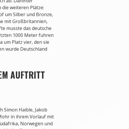
ich ab. Dahinter
 die weiteren Plätze:
pf um Silber und Bronze,
e mit Großbritannien,
lfte musste das deutsche
etzten 1000 Meter fuhren
 um Platz vier, den sie
ien wurde Deutschland
EM AUFTRITT
h Simon Haible, Jakob
ohr in ihrem Vorlauf mit
 Südafrika, Norwegen und