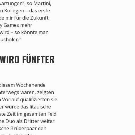
wartungen“, so Martini,
en Kollegen – das erste
e mir für die Zukunft
ity Games mehr
wird – so könnte man
usholen.“
 WIRD FÜNFTER
n diesem Wochenende
nterwegs waren, zeigten
Vorlauf qualifizierten sie
ter wurde das litauische
ste Zeit im gesamten Feld
e Duo als Dritter weiter.
uische Brüderpaar den