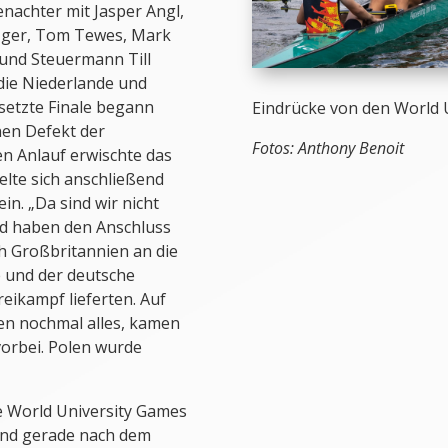
nachter mit Jasper Angl,
tzger, Tom Tewes, Mark
 und Steuermann Till
 die Niederlande und
esetzte Finale begann
Eindrücke von den World 
nen Defekt der
Fotos:
Anthony Benoit
en Anlauf erwischte das
elte sich anschließend
n. „Da sind wir nicht
d haben den Anschluss
ich Großbritannien an die
e und der deutsche
eikampf lieferten. Auf
en nochmal alles, kamen
orbei. Polen wurde
ie World University Games
und gerade nach dem