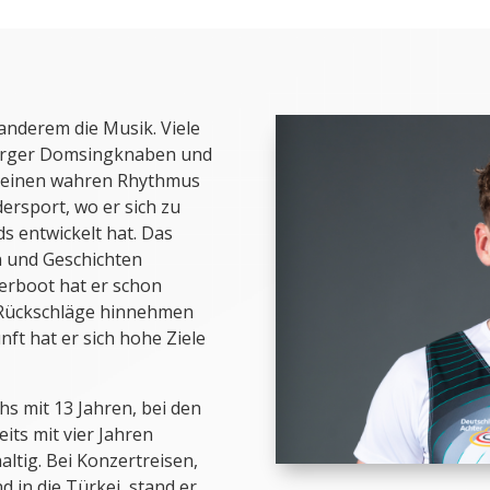
 anderem die Musik. Viele
burger Domsingknaben und
. Seinen wahren Rhythmus
ersport, wo er sich zu
s entwickelt hat. Das
n und Geschichten
derboot hat er schon
h Rückschläge hinnehmen
t hat er sich hohe Ziele
s mit 13 Jahren, bei den
ts mit vier Jahren
altig. Bei Konzertreisen,
d in die Türkei, stand er