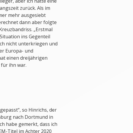
lieger, aber ich hatte eine
fangszeit zurück. Als im
mmer mehr ausgesiebt
erechnet dann aber folgte
 Kreuzbandriss. „Erstmal
Situation ins Gegenteil
ich nicht unterkriegen und
er Europa- und
at einen dreijährigen
 für ihn war.
gepasst“, so Hinrichs, der
imburg nach Dortmund in
ch habe gemerkt, dass ich
EM-Titel im Achter 2020