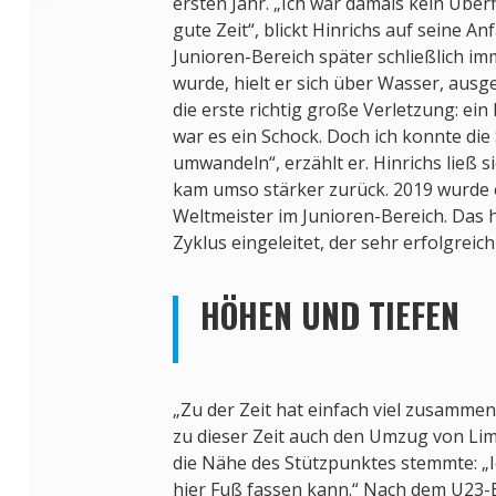
ersten Jahr. „Ich war damals kein Überf
gute Zeit“, blickt Hinrichs auf seine An
Junioren-Bereich später schließlich i
wurde, hielt er sich über Wasser, ausg
die erste richtig große Verletzung: ein
war es ein Schock. Doch ich konnte die 
umwandeln“, erzählt er. Hinrichs ließ s
kam umso stärker zurück. 2019 wurde 
Weltmeister im Junioren-Bereich. Das h
Zyklus eingeleitet, der sehr erfolgreich
HÖHEN UND TIEFEN
„Zu der Zeit hat einfach viel zusammen
zu dieser Zeit auch den Umzug von L
die Nähe des Stützpunktes stemmte: „I
hier Fuß fassen kann.“ Nach dem U23-