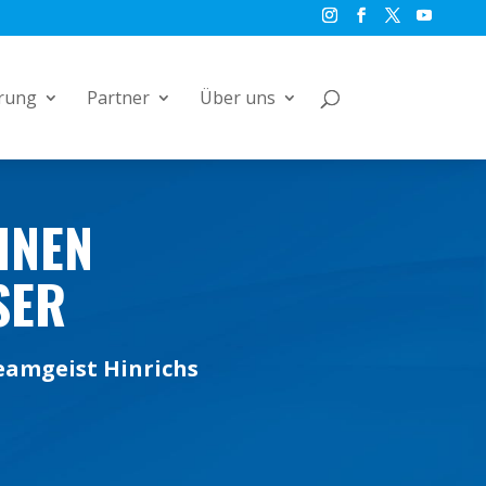
rung
Partner
Über uns
INEN
SER
eamgeist Hinrichs