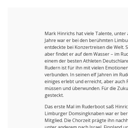
Mark Hinrichs hat viele Talente, unter
Jahre war er bei den berühmten Lim
entdeckte bei Konzertreisen die Welt
aber findet er auf dem Wasser – im Rud
einem der besten Athleten Deutschland
Rudern ist für ihn mit vielen Emotione
verbunden. In seinen elf Jahren im Ru
einiges erlebt und erreicht, aber auc
müssen und überwunden. Für die Zukunf
gesteckt.
Das erste Mal im Ruderboot saß Hinrich
Limburger Domsingknaben war er berei
Mitglied. Die Chorzeit prägte ihn nachh
unter anderem nach Israel, Finnland un