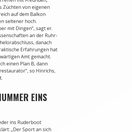
as Züchten von eigenen
greich auf dem Balkon
n seltener hoch.
ber mit Dingen“, sagt er.
issenschaften an der Ruhr-
chelorabschluss, danach
praktische Erfahrungen hat
swärtigen Amt gemacht.
och einen Plan B, dann
staurator“, so Hinrichs,
t.
NUMMER EINS
eder ins Ruderboot
lärt: „Der Sport an sich