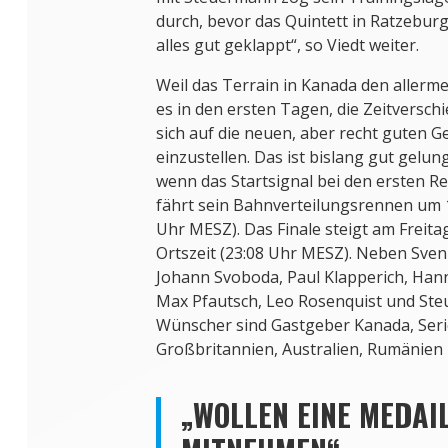
durch, bevor das Quintett in Ratzeburg
alles gut geklappt“, so Viedt weiter.
Weil das Terrain in Kanada den allerme
es in den ersten Tagen, die Zeitversc
sich auf die neuen, aber recht guten 
einzustellen. Das ist bislang gut gelun
wenn das Startsignal bei den ersten R
fährt sein Bahnverteilungsrennen um 1
Uhr MESZ). Das Finale steigt am Freitag
Ortszeit (23:08 Uhr MESZ). Neben Sven 
Johann Svoboda, Paul Klapperich, Hann
Max Pfautsch, Leo Rosenquist und Ste
Wünscher sind Gastgeber Kanada, Ser
Großbritannien, Australien, Rumänien
„WOLLEN EINE MEDAI