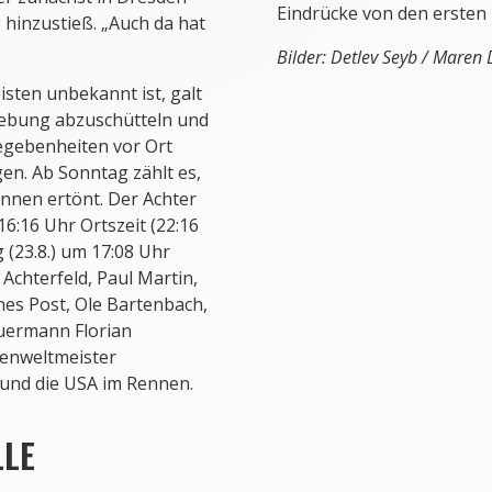
Eindrücke von den ersten
 hinzustieß. „Auch da hat
Bilder: Detlev Seyb / Maren 
isten unbekannt ist, galt
hiebung abzuschütteln und
Gegebenheiten vor Ort
gen. Ab Sonntag zählt es,
ennen ertönt. Der Achter
6:16 Uhr Ortszeit (22:16
 (23.8.) um 17:08 Uhr
Achterfeld, Paul Martin,
es Post, Ole Bartenbach,
uermann Florian
ienweltmeister
 und die USA im Rennen.
LLE