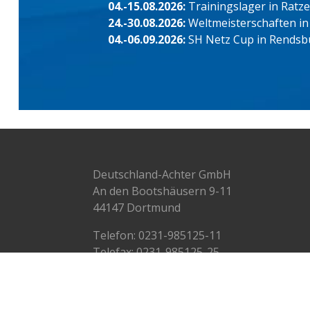
04.-15.08.2026:
Trainingslager in Ratz
24.-30.08.2026:
Weltmeisterschaften in
04.-06.09.2026:
SH Netz Cup in Rendsb
Deutschland-Achter GmbH
An den Bootshäusern 9-11
44147 Dortmund
Telefon:
0231-985125-11
Telefax: 0231-985125-25
info@deutschlandachter.de