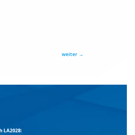
weiter
→
h LA2028: