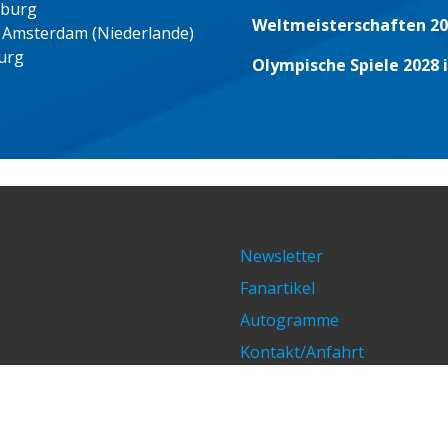
eburg
Weltmeisterschaften 20
 Amsterdam (Niederlande)
urg
Olympische Spiele 2028 
Newsletter
Fanartikel
Autogramme
Kontakt/Anfahrt
Impressum/Datenschutz