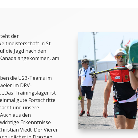
teht der
ltmeisterschaft in St.
f die Jagd nach den
n Kanada angekommen, am
aben die U23-Teams im
weier im DRV-
. „Das Trainingslager ist
einmal gute Fortschritte
emacht und unsere
 Auch aus den
wichtige Erkenntnisse
hristian Viedt. Der Vierer
er zunächst in Dresden