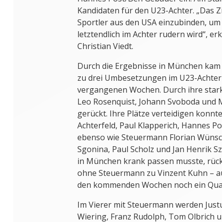
Kandidaten für den U23-Achter. „Das Zi
Sportler aus den USA einzubinden, um 
letztendlich im Achter rudern wird“, e
Christian Viedt.
Durch die Ergebnisse in München kam
zu drei Umbesetzungen im U23-Achter 
vergangenen Wochen. Durch ihre stark
Leo Rosenquist, Johann Svoboda und M
gerückt. Ihre Plätze verteidigen konnt
Achterfeld, Paul Klapperich, Hannes Po
ebenso wie Steuermann Florian Wünsch
Sgonina, Paul Scholz und Jan Henrik S
in München krank passen musste, rück
ohne Steuermann zu Vinzent Kuhn – au
den kommenden Wochen noch ein Quar
Im Vierer mit Steuermann werden Just
Wiering, Franz Rudolph, Tom Olbrich