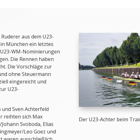
 Ruderer aus dem U23-
in München ein letztes
die U23-WM-Nominierungen
ingen. Die Rennen haben
t. Die Vorschläge zur
t und ohne Steuermann
iell eingereicht und
zur U23-
 und Sven Achterfeld
r reihten sich Max
Der U23-Achter beim Tra
/Johann Svoboda, Elias
lingmeyer/Leo Goez und
t waren ausschließlich