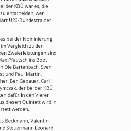
el der KBÜ war es, die
zu entscheiden, wer
rklärt U23-Bundestrainer
 es bei der Nominierung
im Vergleich zu den
en Zweierleistungen sind
ax Pfautsch ins Boot
en Ole Bartenbach, Sven
st und Paul Martin,
er. Ben Gebauer, Carl
zymczak, der bei der KBÜ
en dafür in den Vierer
s diesem Quintett wird in
tett werden.
us Beckmann, Valentin
 und Steuermann Leonard