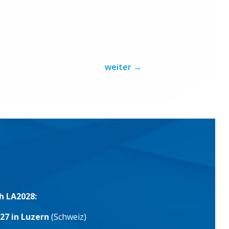
weiter
→
h LA2028:
27 in Luzern
(Schweiz)