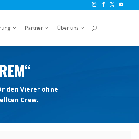
rung
Partner
Über uns
TREM“
ür den Vierer ohne
ellten Crew.