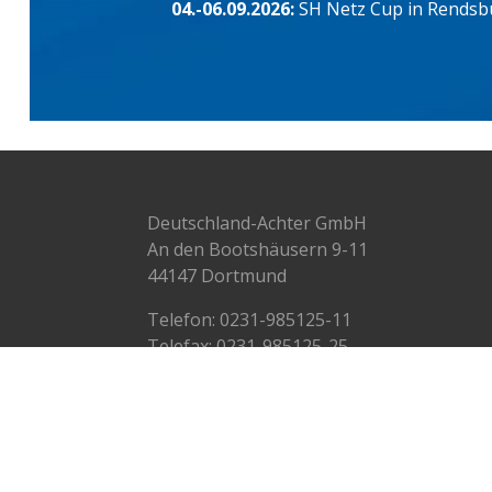
04.-06.09.2026:
SH Netz Cup in Rendsb
Deutschland-Achter GmbH
An den Bootshäusern 9-11
44147 Dortmund
Telefon:
0231-985125-11
Telefax: 0231-985125-25
info@deutschlandachter.de
© Deutschland-Achter 2009-2024