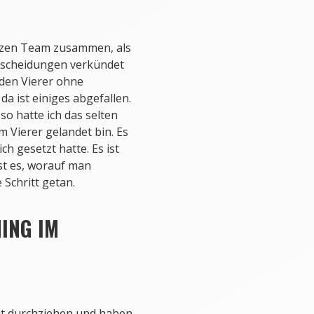
zen Team zusammen, als
tscheidungen verkündet
 den Vierer ohne
a ist einiges abgefallen.
o hatte ich das selten
 im Vierer gelandet bin. Es
ch gesetzt hatte. Es ist
st es, worauf man
e Schritt getan.
ING IM
ut durchziehen und haben