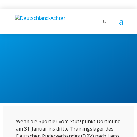
DER
KILOMETERSAMMLER
DRV-Bootsmeister Markus
Schmitz fährt im Olympiajahr
20.000 Kilometer durch halb
Europa
Wenn die Sportler vom Stützpunkt Dortmund
am 31. Januar ins dritte Trainingslager des
Deutschen Ruderverbandes (DRV) nach Lago