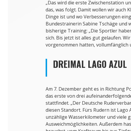
„Das wird die erste Zwischenstation und 
das, was folgt. Damit wollen wir auch K
Dinge ist und wo Verbesserungen einge
Bundestrainerin Sabine Tschäge und wi
bisherige Training: „Die Sportler hab
sich. Bis jetzt ist alles gut gelaufen. W
vorgenommen hatten, vollumfänglich 
DREIMAL LAGO AZUL
Am 7. Dezember geht es in Richtung Po
das erste von drei aufeinanderfolgend
stattfindet. „Der Deutsche Ruderverban
diesen Standort. Fürs Rudern ist Lago A
unzählige Wasserkilometer und viele 
Ausweichmöglichkeiten. Außerdem hast 
brauchst, vom Kraftraum bis zur Tiefg