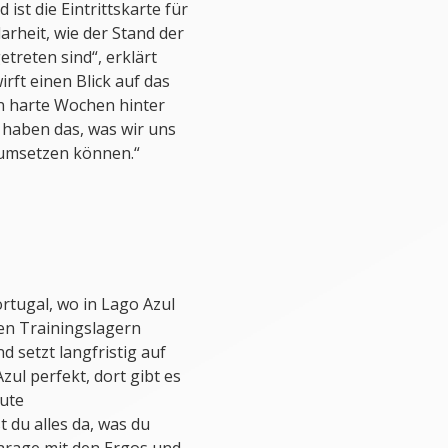
ist die Eintrittskarte für
larheit, wie der Stand der
treten sind“, erklärt
rft einen Blick auf das
en harte Wochen hinter
ir haben das, was wir uns
umsetzen können.“
rtugal, wo in Lago Azul
en Trainingslagern
d setzt langfristig auf
zul perfekt, dort gibt es
gute
du alles da, was du
arage mit den Ergos und