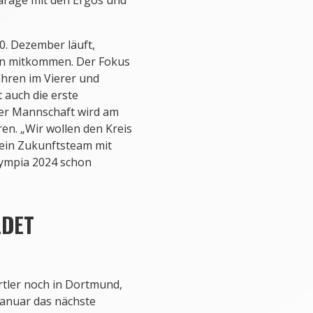
20. Dezember läuft,
nn mitkommen. Der Fokus
ahren im Vierer und
 auch die erste
der Mannschaft wird am
en. „Wir wollen den Kreis
 ein Zukunftsteam mit
lympia 2024 schon
LDET
rtler noch in Dortmund,
Januar das nächste