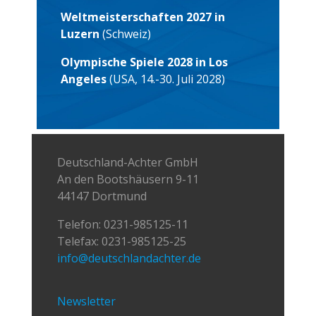
Weltmeisterschaften 2027 in
Luzern
(Schweiz)
Olympische Spiele 2028 in Los
Angeles
(USA, 14.-30. Juli 2028)
Deutschland-Achter GmbH
An den Bootshäusern 9-11
44147 Dortmund
Telefon:
0231-985125-11
Telefax: 0231-985125-25
info@deutschlandachter.de
Newsletter