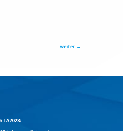
weiter
→
h LA2028: