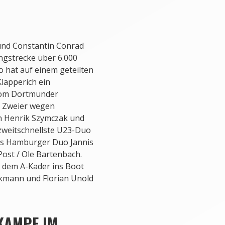
und Constantin Conrad
ngstrecke über 6.000
 hat auf einem geteilten
Klapperich ein
 vom Dortmunder
e Zweier wegen
an Henrik Szymczak und
 zweitschnellste U23-Duo
das Hamburger Duo Jannis
ost / Ole Bartenbach.
s dem A-Kader ins Boot
ckmann und Florian Unold
KAMPF IM