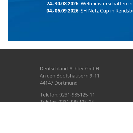
24.-30.08.2026:
Weltmeisterschaften in
04.-06.09.2026:
SH Netz Cup in Rendsb
Deutschland-Achter GmbH
An den Bootshäusern 9-11
44147 Dortmund
Telefon:
0231-985125-11
Telefax: 0231-985125-25
info@deutschlandachter.de