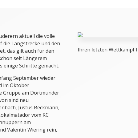
derern aktuell die volle
f die Langstrecke und den
Ihren letzten Wettkampf 
, das gilt auch für den
 schon seit Längerem
s einige Schritte gemacht.
 Anfang September wieder
nd im Oktober
ie Gruppe am Dortmunder
avon sind neu
enbach, Justus Beckmann,
s Lokalmatador vom RC
chnuppern am
 Valentin Wiering rein,