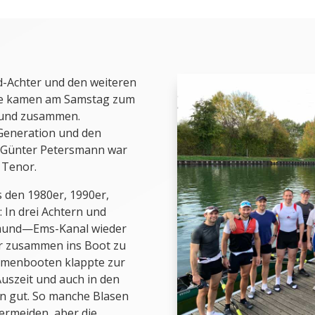
-Achter und den weiteren
re kamen am Samstag zum
mund zusammen.
Generation und den
d Günter Petersmann war
 Tenor.
s den 1980er, 1990er,
 In drei Achtern und
tmund—Ems-Kanal wieder
er zusammen ins Boot zu
emenbooten klappte zur
Auszeit und auch in den
 gut. So manche Blasen
ermeiden, aber die