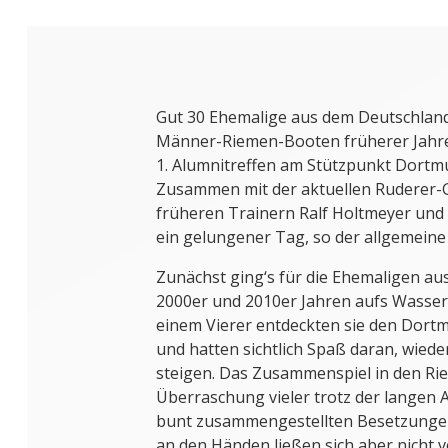
Gut 30 Ehemalige aus dem Deutschland
Männer-Riemen-Booten früherer Jah
1. Alumnitreffen am Stützpunkt Dort
Zusammen mit der aktuellen Ruderer-
früheren Trainern Ralf Holtmeyer un
ein gelungener Tag, so der allgemeine
Zunächst ging‘s für die Ehemaligen au
2000er und 2010er Jahren aufs Wasser:
einem Vierer entdeckten sie den Dor
und hatten sichtlich Spaß daran, wied
steigen. Das Zusammenspiel in den Ri
Überraschung vieler trotz der langen 
bunt zusammengestellten Besetzungen
an den Händen ließen sich aber nicht v