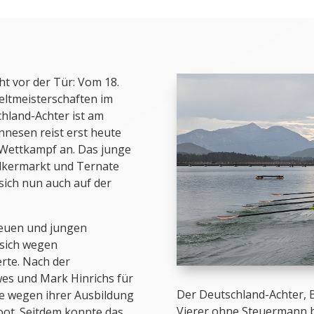
ht vor der Tür: Vom 18.
eltmeisterschaften im
hland-Achter ist am
nesen reist erst heute
 Wettkampf an. Das junge
ölkermarkt und Ternate
sich nun auch auf der
neuen und jungen
 sich wegen
rte. Nach der
es und Mark Hinrichs für
Der Deutschland-Achter, 
ie wegen ihrer Ausbildung
Vierer ohne Steuermann 
oot. Seitdem konnte das