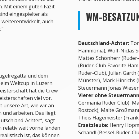
. Mit einem guten Fazit
WM-BESATZU
ind eingespielter als
 weiterentwickelt, auch
.“
Deutschland-Achter:
Tor
Hammonia), Wolf-Niclas S
Mattes Schönherr (Ruder-
(Ruder-Club Favorite Ha
Ruder-Club), Julian Garth 
Hügelregatta und dem
Münster), Mark Hinrichs 
beim Weltcup in Luzern
Steuermann Jonas Wiesen 
eisterschaft hat die Crew
Vierer ohne Steuermann
sterschaften viel vor.
Germania Ruder Club), Ma
t unsere Art, wie wir an
Rostock), Malte Großmann
 und arbeiten. Das liegt
Theis Hagemeister (Frank
eutschland-Achter“, sagt
Ersatzleute:
Henry Hopma
 relativ weit vorne landen
Schandl (Bessel-Ruder-Cl
alistisch ist, das können