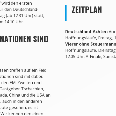
f wird den ersten
ZEITPLAN
ür den Deutschland-
 (ab 12.31 Uhr) statt,
um 14.10 Uhr.
Deutschland-Achter:
Vorl
ATIONEN SIND D
Hoffnungsläufe, Freitag, 1
Vierer ohne Steuermann
Hoffnungsläufe, Dienstag,
12.05 Uhr; A-Finale, Samst
en treffen auf ein Feld
tionen sind mit dabei:
 den EM-Zweiten und -
 Gastgeber Tschechien,
nada, China und die USA an
ß, auch in den anderen
Boote gesehen, es ist
 „Wir kennen den einen