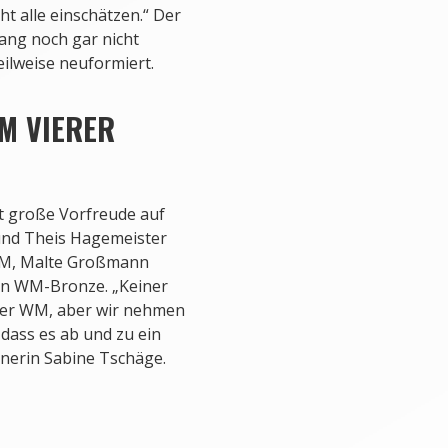
t alle einschätzen.“ Der
lang noch gar nicht
eilweise neuformiert.
 VIERER
t große Vorfreude auf
und Theis Hagemeister
A-WM, Malte Großmann
nn WM-Bronze. „Keiner
iner WM, aber wir nehmen
dass es ab und zu ein
inerin Sabine Tschäge.