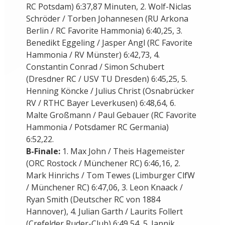
RC Potsdam) 6:37,87 Minuten, 2. Wolf-Niclas
Schröder / Torben Johannesen (RU Arkona
Berlin / RC Favorite Hammonia) 6:40,25, 3.
Benedikt Eggeling / Jasper Angl (RC Favorite
Hammonia / RV Münster) 6:42,73, 4.
Constantin Conrad / Simon Schubert
(Dresdner RC / USV TU Dresden) 6:45,25, 5.
Henning Köncke / Julius Christ (Osnabrücker
RV / RTHC Bayer Leverkusen) 6:48,64, 6.
Malte Großmann / Paul Gebauer (RC Favorite
Hammonia / Potsdamer RC Germania)
6:52,22.
B-Finale:
1. Max John / Theis Hagemeister
(ORC Rostock / Münchener RC) 6:46,16, 2.
Mark Hinrichs / Tom Tewes (Limburger ClfW
/ Münchener RC) 6:47,06, 3. Leon Knaack /
Ryan Smith (Deutscher RC von 1884
Hannover), 4. Julian Garth / Laurits Follert
(Crefelder Ruder-Club) 6:49,54, 5. Jannik