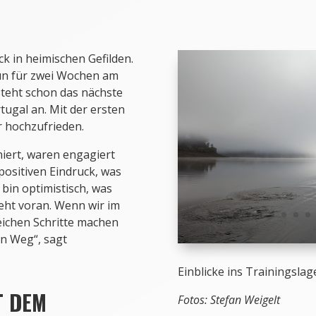
k in heimischen Gefilden.
un für zwei Wochen am
steht schon das nächste
rtugal an. Mit der ersten
 hochzufrieden.
niert, waren engagiert
positiven Eindruck, was
 bin optimistisch, was
geht voran. Wenn wir im
eichen Schritte machen
en Weg“, sagt
Einblicke ins Trainingslag
T DEM
Fotos: Stefan Weigelt