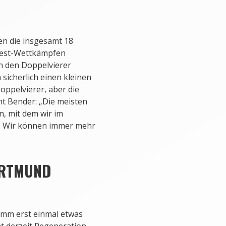
en die insgesamt 18
 Test-Wettkämpfen
n den Doppelvierer
 sicherlich einen kleinen
ppelvierer, aber die
nt Bender: „Die meisten
, mit dem wir im
. Wir können immer mehr
ORTMUND
amm erst einmal etwas
t derzeit Regeneration