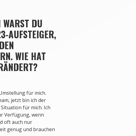
N WARST DU
23-AUFSTEIGER,
 DEN
RN. WIE HAT
ERÄNDERT?
mstellung für mich.
am, jetzt bin ich der
Situation für mich. Ich
ur Verfügung, wenn
d oft auch nur
 weit genug und brauchen