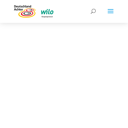
„AUF MALTE KANN
MAN SICH
VERLASSEN“
Malte Jakschik war im Team
Deutschland-Achter „Mister 100
Prozent“. Zum Ausklang seiner
erfolgreichen Karriere blicken
einige seiner Weggefährten auf die
gemeinsame Zeit zurück.