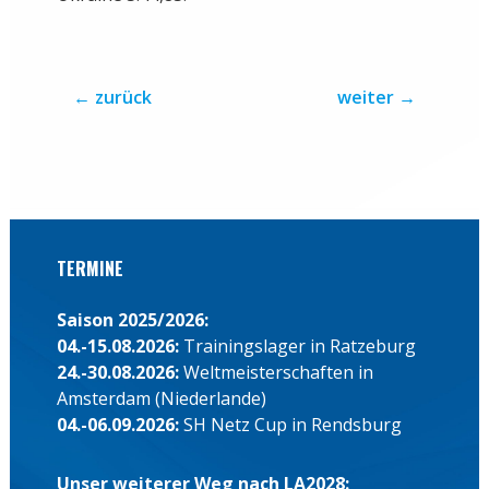
←
zurück
weiter
→
TERMINE
Saison 2025/2026:
04.-15.08.2026:
Trainingslager in Ratzeburg
24.-30.08.2026:
Weltmeisterschaften in
Amsterdam (Niederlande)
04.-06.09.2026:
SH Netz Cup in Rendsburg
Unser weiterer Weg nach LA2028: