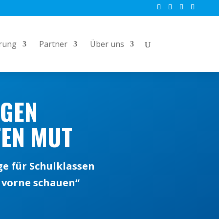
rung
Partner
Über uns
NGEN
TEN MUT
e für Schulklassen
h vorne schauen“