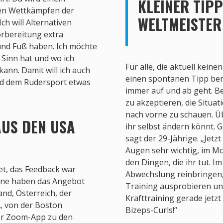
KLEINER TIP
gen Wettkämpfen der
WELTMEISTER
h will Alternativen
orbereitung extra
d und Fuß haben. Ich möchte
 Sinn hat und wo ich
Für alle, die aktuell kei
ann. Damit will ich auch
einen spontanen Tipp berei
nd dem Rudersport etwas
immer auf und ab geht. Bes
zu akzeptieren, die Situat
nach vorne zu schauen. 
AUS DEN USA
ihr selbst ändern könnt. 
sagt der 29-Jährige. „Jetz
Augen sehr wichtig, im M
den Dingen, die ihr tut. I
et, das Feedback war
Abwechslung reinbringen
eine haben das Angebot
Training ausprobieren und
d, Österreich, der
Krafttraining gerade jetz
, von der Boston
Bizeps-Curls!“
per Zoom-App zu den