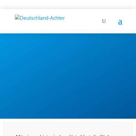
„ES DARF KEINEN
RÜCKZIEHER GEBEN“
Richard Schmidt war als Mitglied
der WADA-Athletenkommission
nah dran am historischen
Doping-Urteil gegen Russland.
Im Interview verrät er seine
Sicht der Dinge.