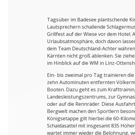
Tagsüber im Badesee plantschende Ki
Lautsprechern schallende Schlagermus
Grillfest auf der Wiese vor dem Hotel.
Urlaubsatmosphäre, doch davon lassen
dem Team Deutschland-Achter während
Kärnten nicht groß ablenken. Sie zie
im Hinblick auf die WM in Linz-Ottensh
Ein- bis zweimal pro Tag trainieren di
zehn Autominuten entfernten Völkerma
Booten. Dazu geht es zum Krafttrainin
Landesleistungszentrums, zur Gymnast
oder auf die Rennräder. Diese Ausfahrt
Bergwelt machen den Sportlern besonde
Königsetappe gilt hierbei die 60-Kilo
Schaidasattel mit insgesamt 835 Höhen
wartet immer wieder die Belohnung, w