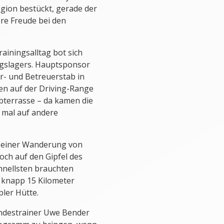
gion bestückt, gerade der
ere Freude bei den
iningsalltag bot sich
ngslagers. Hauptsponsor
r- und Betreuerstab in
en auf der Driving-Range
ubterrasse – da kamen die
 mal auf andere
i einer Wanderung von
hoch auf den Gipfel des
hnellsten brauchten
e knapp 15 Kilometer
pler Hütte.
ndestrainer Uwe Bender