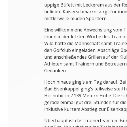
üppige Büfett mit Leckerem aus der Re
beliebte Kaiserschmarrn sorgt für inn
mittlerweile müden Sportlern.
Eine willkommene Abwechslung vom Tra
ihnen in der letzten Woche des Traini
Wilo hatte die Mannschaft samt Traine
den Golfclub eingeladen. Abschläge üb
und anschließendes Grillen auf der Kl
Athleten samt Trainern und Betreuern
Gedanken.
Hoch hinaus ging‘s am Tag darauf. Be
Bad Eisenkappel ging‘s teilweise steil 
Hochobir in 2.139 Metern Höhe. Die sc
gerade einmal gut drei Stunden für di
inklusive kurzem Abstieg zur Eisenkap
Überhaupt ist das Trainerteam um Bu