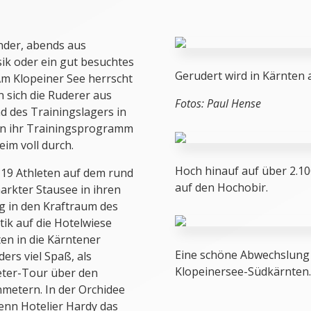
nder, abends aus
ik oder ein gut besuchtes
Gerudert wird in Kärnten
 Am Klopeiner See herrscht
 sich die Ruderer aus
Fotos: Paul Hense
 des Trainingslagers in
hen ihr Trainingsprogramm
eim voll durch.
Hoch hinauf auf über 2.1
e 19 Athleten auf dem rund
auf den Hochobir.
rkter Stausee in ihren
g in den Kraftraum des
ik auf die Hotelwiese
en in die Kärntener
Eine schöne Abwechslung 
rs viel Spaß, als
Klopeinersee-Südkärnten
meter-Tour über den
metern. In der Orchidee
enn Hotelier Hardy das