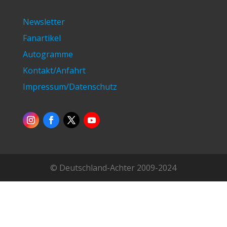
Deutschland-Achter GmbH
An den Bootshäusern 9-11
44147 Dortmund
Telefon:
0231-985125-11
Telefax: 0231-985125-25
info@deutschlandachter.de
Newsletter
Fanartikel
Autogramme
Kontakt/Anfahrt
Impressum/Datenschutz