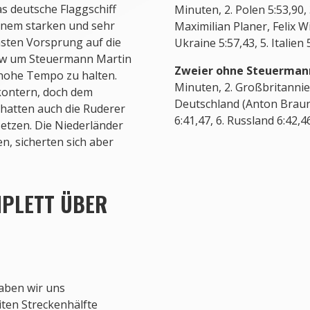
s deutsche Flaggschiff
einem starken und sehr
asten Vorsprung auf die
ew um Steuermann Martin
Holten Bronze: Nico Merge
 hohe Tempo zu halten.
und Felix Brummel.
kontern, doch dem
hatten auch die Ruderer
etzen. Die Niederländer
, sicherten sich aber
MPLETT ÜBER
haben wir uns
iten Streckenhälfte