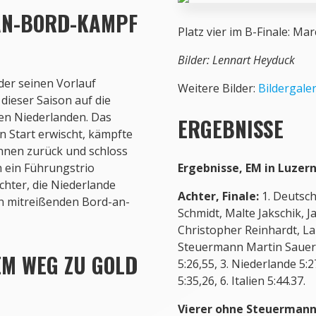
AN-BORD-KAMPF
Große Freude nach großem
zum siebten Mal in Folge
 der seinen Vorlauf
Bilder: Detlev Seyb
dieser Saison auf die
en Niederlanden. Das
n Start erwischt, kämpfte
ennen zurück und schloss
h ein Führungstrio
chter, die Niederlande
en mitreißenden Bord-an-
EM WEG ZU GOLD