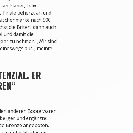
Vierer ohne Steuermann,
ian Planer, Felix
Minuten, 2. Polen 5:53,90,
 Finale beherzt an und
Maximilian Planer, Felix W
Zwischenmarke nach 500
Ukraine 5:57,43, 5. Italien
hst die Briten, dann auch
ei und damit die
Zweier ohne Steuermann
mehr zu nehmen. „Wir sind
Minuten, 2. Großbritannien
keineswegs aus“, meinte
Deutschland (Anton Braun,
6:41,47, 6. Russland 6:42,4
ENZIAL. ER
REN“
eiden anderen Boote waren
mberger und ergänzte:
de Bronze angeboten,
 ein guter Start in die