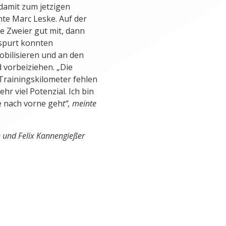
 damit zum jetzigen
nte Marc Leske. Auf der
he Zweier gut mit, dann
dspurt konnten
obilisieren und an den
 vorbeiziehen. „Die
rainingskilometer fehlen
r viel Potenzial. Ich bin
ze nach vorne geh
t“, meinte
und Felix Kannengießer