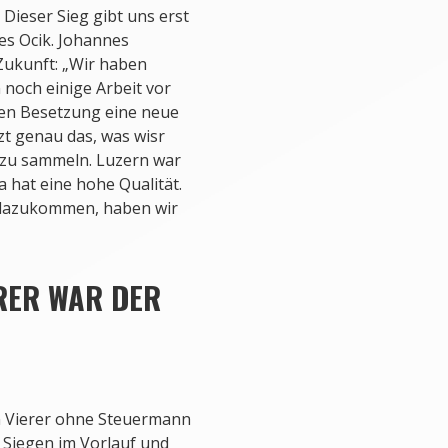
Dieser Sieg gibt uns erst
s Ocik. Johannes
 Zukunft: „Wir haben
Platz vier im B-Finale: M
 noch einige Arbeit vor
Bilder: Lennart Heyduck
uen Besetzung eine neue
tzt genau das, was wisr
Weitere Bilder:
Bildergale
 zu sammeln. Luzern war
 hat eine hohe Qualität.
ERGEBNISSE
 dazukommen, haben wir
Ergebnisse, EM in Luzern
RER WAR DER
Achter, Finale:
1. Deutsch
Schmidt, Malte Jakschik, 
Christopher Reinhardt, La
Steuermann Martin Sauer)
5:26,55, 3. Niederlande 5:
n Vierer ohne Steuermann
5:35,26, 6. Italien 5:44.37.
Siegen im Vorlauf und