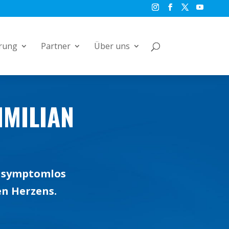
rung
Partner
Über uns
IMILIAN
r symptomlos
en Herzens.