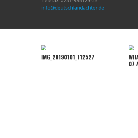
Telefax: 0231-985125-25
info@deutschlandachter.de
IMG_20190101_112527
WHA
07 