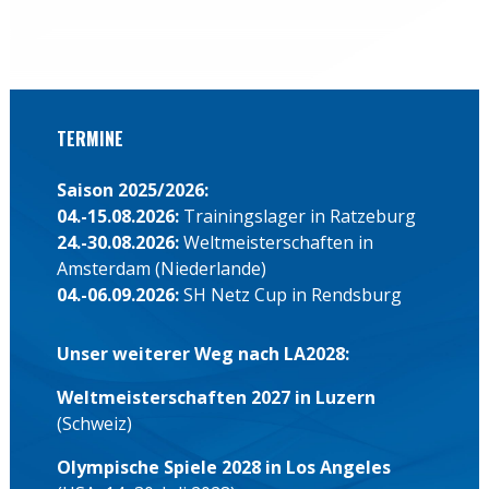
Vierer mit Steuermann:
Leon Schandl,
Henry Hopmann, Max John, Lukas Geller,
Steuerfrau Larina Hillemann.
Zweier ohne Steuermann:
Hans-Christian
Lütje, Nils Vorberg.
←
zurück
weiter
→
TERMINE
Saison 2025/2026:
04.-15.08.2026:
Trainingslager in Ratzeburg