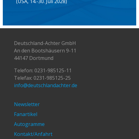
24.-30.08.2026:
Weltmeisterschaften in
Amsterdam (Niederlande)
04.-06.09.2026:
SH Netz Cup in Rendsburg
Unser weiterer Weg nach LA2028:
Weltmeisterschaften 2027 in Luzern
(Schweiz)
Olympische Spiele 2028 in Los Angeles
(USA, 14.-30. Juli 2028)
Deutschland-Achter GmbH
An den Bootshäusern 9-11
44147 Dortmund