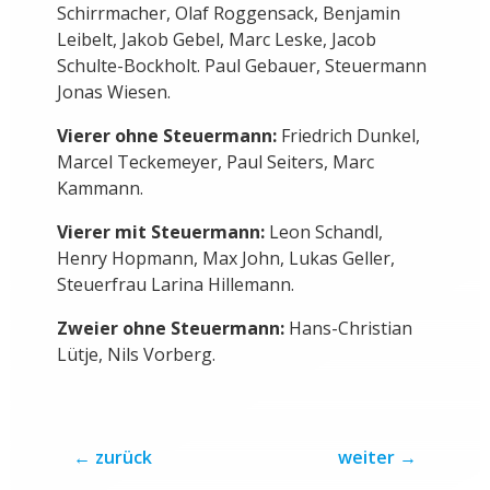
Steuermann.
Fotos: Detlev Seyb
DIE U23-WM-MANNSCHAFT
Die U23-Riemen-Nationalmannschaft bei
der U23-Weltmeisterschaft in Posen
(Polen) vom 25. bis 29. Juli:
Achter:
Wolf-Niklas Schröder, Janek
Schirrmacher, Olaf Roggensack, Benjamin
Leibelt, Jakob Gebel, Marc Leske, Jacob
Schulte-Bockholt. Paul Gebauer, Steuermann
Jonas Wiesen.
Vierer ohne Steuermann:
Friedrich Dunkel,
Marcel Teckemeyer, Paul Seiters, Marc
Kammann.