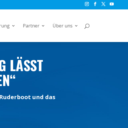
rung
Partner
Über uns
G LÄSST
EN“
 Ruderboot und das