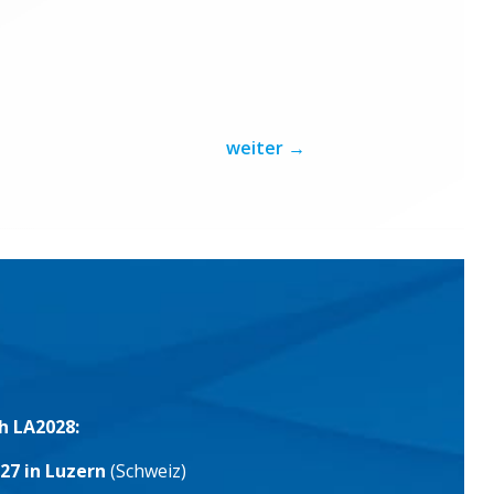
weiter
→
h LA2028:
27 in Luzern
(Schweiz)