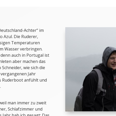
Deutschland-Achter“ im
o Azul. Die Ruderer,
eisigen Temperaturen
em Wasser verbringen.
 denn auch in Portugal ist
thleten aber machen das
 Schneider, wie sich die
 vergangenen Jahr
ns Ruderboot anfühlt und
.
 weil man immer zu zweit
er, Schlafzimmer und
 Jahr hab ich gesagt: Das