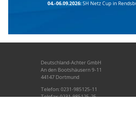
04.-06.09.2026:
SH Netz Cup in Rendsb
Deutschland-Achter GmbH
An den Bootshäusern 9-11
44147 Dortmund
Telefon:
0231-985125-11
Telefax: 0231-985125-25
info@deutschlandachter.de
© Deutschland-Achter 2009-2024