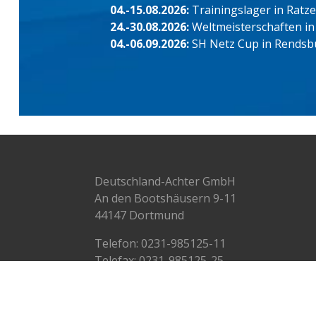
04.-15.08.2026:
Trainingslager in Ratz
24.-30.08.2026:
Weltmeisterschaften in
04.-06.09.2026:
SH Netz Cup in Rendsb
Deutschland-Achter GmbH
An den Bootshäusern 9-11
44147 Dortmund
Telefon:
0231-985125-11
Telefax: 0231-985125-25
info@deutschlandachter.de