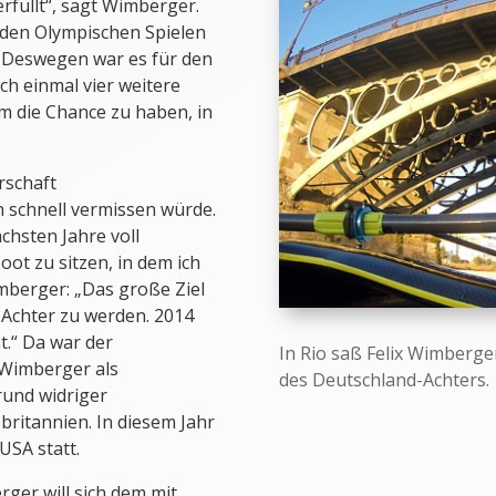
rfüllt“, sagt Wimberger.
 den Olympischen Spielen
. Deswegen war es für den
ch einmal vier weitere
m die Chance zu haben, in
rschaft
n schnell vermissen würde.
chsten Jahre voll
ot zu sitzen, in dem ich
mberger: „Das große Ziel
 Achter zu werden. 2014
.“ Da war der
In Rio saß Felix Wimberge
 Wimberger als
des Deutschland-Achters.
und widriger
ritannien. In diesem Jahr
USA statt.
ger will sich dem mit