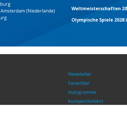
eburg
Weltmeisterschaften 20
 Amsterdam (Niederlande)
urg
Olympische Spiele 2028 
Newsletter
Fanartikel
Autogramme
Kontakt/Anfahrt
Impressum/Datenschutz