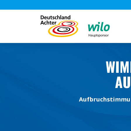
WIM
UF
Aufbruchstimmun