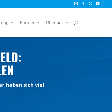
rung
Partner
Über uns
D: A
EN
 haben sich viel