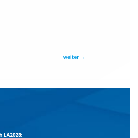
weiter
→
h LA2028: