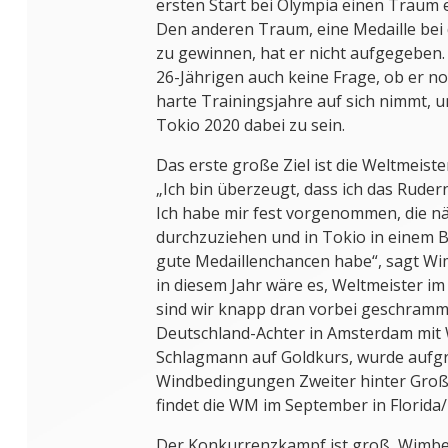
ersten Start bei Olympia einen Traum e
Den anderen Traum, eine Medaille bei
zu gewinnen, hat er nicht aufgegeben
26-Jährigen auch keine Frage, ob er no
harte Trainingsjahre auf sich nimmt, u
Tokio 2020 dabei zu sein.
Das erste große Ziel ist die Weltmeiste
„Ich bin überzeugt, dass ich das Ruder
Ich habe mir fest vorgenommen, die nä
durchzuziehen und in Tokio in einem Bo
gute Medaillenchancen habe“, sagt Wi
in diesem Jahr wäre es, Weltmeister im
sind wir knapp dran vorbei geschrammt
Deutschland-Achter in Amsterdam mit
Schlagmann auf Goldkurs, wurde aufgr
Windbedingungen Zweiter hinter Großb
findet die WM im September in Florida/
Der Konkurrenzkampf ist groß, Wimber