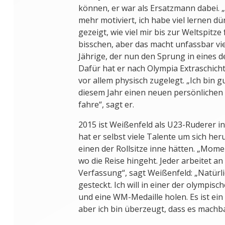
können, er war als Ersatzmann dabei. 
mehr motiviert, ich habe viel lernen dü
gezeigt, wie viel mir bis zur Weltspitze f
bisschen, aber das macht unfassbar viel
Jährige, der nun den Sprung in eines de
Dafür hat er nach Olympia Extraschich
vor allem physisch zugelegt. „Ich bin gu
diesem Jahr einen neuen persönlichen
fahre“, sagt er.
2015 ist Weißenfeld als U23-Ruderer i
hat er selbst viele Talente um sich he
einen der Rollsitze inne hätten. „Mom
wo die Reise hingeht. Jeder arbeitet an
Verfassung“, sagt Weißenfeld: „Natürli
gesteckt. Ich will in einer der olympis
und eine WM-Medaille holen. Es ist ein
aber ich bin überzeugt, dass es machbar