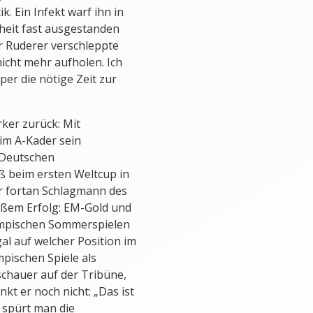
. Ein Infekt warf ihn in
kheit fast ausgestanden
er Ruderer verschleppte
icht mehr aufholen. Ich
er die nötige Zeit zur
ker zurück: Mit
im A-Kader sein
 Deutschen
aß beim ersten Weltcup in
ar fortan Schlagmann des
oßem Erfolg: EM-Gold und
ympischen Sommerspielen
egal auf welcher Position im
mpischen Spiele als
schauer auf der Tribüne,
kt er noch nicht: „Das ist
 spürt man die