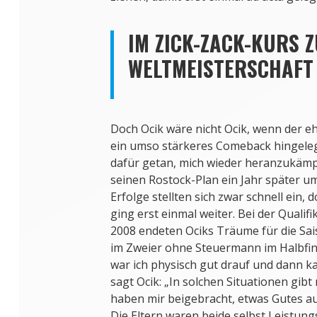
IM ZICK-ZACK-KURS 
WELTMEISTERSCHAFT
Doch Ocik wäre nicht Ocik, wenn der eh
ein umso stärkeres Comeback hingelegt
dafür getan, mich wieder heranzukämpf
seinen Rostock-Plan ein Jahr später um
Erfolge stellten sich zwar schnell ein, 
ging erst einmal weiter. Bei der Quali
2008 endeten Ociks Träume für die Sais
im Zweier ohne Steuermann im Halbfin
war ich physisch gut drauf und dann k
sagt Ocik: „In solchen Situationen gibt 
haben mir beigebracht, etwas Gutes au
Die Eltern waren beide selbst Leistung