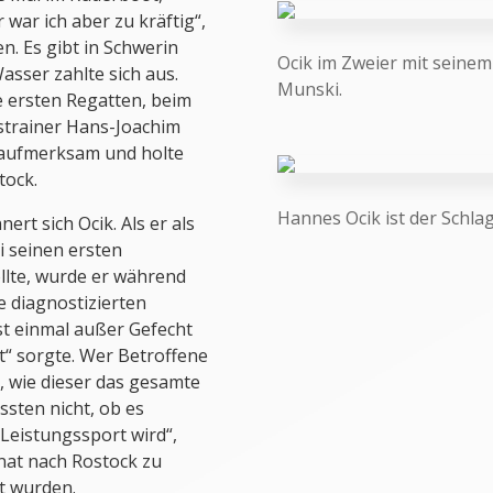
r war ich aber zu kräftig“,
n. Es gibt in Schwerin
Ocik im Zweier mit seine
asser zahlte sich aus.
Munski.
e ersten Regatten, beim
trainer Hans-Joachim
n aufmerksam und holte
tock.
Hannes Ocik ist der Schl
ert sich Ocik. Als er als
i seinen ersten
llte, wurde er während
e diagnostizierten
st einmal außer Gefecht
t“ sorgte. Wer Betroffene
, wie dieser das gesamte
ssten nicht, ob es
Leistungssport wird“,
rnat nach Rostock zu
gt wurden.