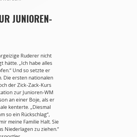
ZUR JUNIOREN-
rgeizige Ruderer nicht
 hätte. „Ich habe alles
en.“ Und so setzte er
. Die ersten nationalen
doch der Zick-Zack-Kurs
fikation zur Junioren-WM
on an einer Boje, als er
ale kenterte. „Diesmal
am so ein Rückschlag“,
mir meine Familie Halt. Sie
s Niederlagen zu ziehen.“
ssportler.