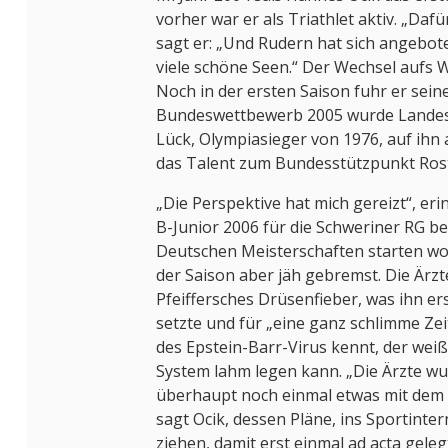
vorher war er als Triathlet aktiv. „Dafü
sagt er: „Und Rudern hat sich angebote
viele schöne Seen.“ Der Wechsel aufs W
Noch in der ersten Saison fuhr er sein
Bundeswettbewerb 2005 wurde Landes
Lück, Olympiasieger von 1976, auf ih
das Talent zum Bundesstützpunkt Ros
„Die Perspektive hat mich gereizt“, erinn
B-Junior 2006 für die Schweriner RG be
Deutschen Meisterschaften starten wo
der Saison aber jäh gebremst. Die Ärzt
Pfeiffersches Drüsenfieber, was ihn er
setzte und für „eine ganz schlimme Zei
des Epstein-Barr-Virus kennt, der weiß
System lahm legen kann. „Die Ärzte wu
überhaupt noch einmal etwas mit dem 
sagt Ocik, dessen Pläne, ins Sportinte
ziehen, damit erst einmal ad acta gele