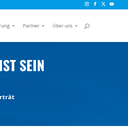
rung
Partner
Über uns
IST SEIN
rträt