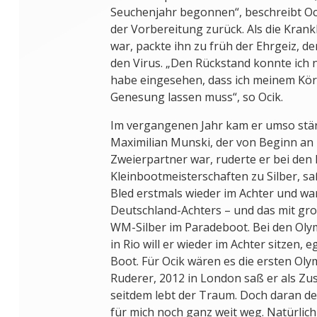
Seuchenjahr begonnen“, beschreibt Ocik
der Vorbereitung zurück. Als die Kran
war, packte ihn zu früh der Ehrgeiz, d
den Virus. „Den Rückstand konnte ich n
habe eingesehen, dass ich meinem Körp
Genesung lassen muss“, so Ocik.
Im vergangenen Jahr kam er umso stär
Maximilian Munski, der von Beginn an 
Zweierpartner war, ruderte er bei den
Kleinbootmeisterschaften zu Silber, s
Bled erstmals wieder im Achter und w
Deutschland-Achters – und das mit gr
WM-Silber im Paradeboot. Bei den Ol
in Rio will er wieder im Achter sitzen, 
Boot. Für Ocik wären es die ersten Oly
Ruderer, 2012 in London saß er als Zu
seitdem lebt der Traum. Doch daran den
für mich noch ganz weit weg. Natürlich