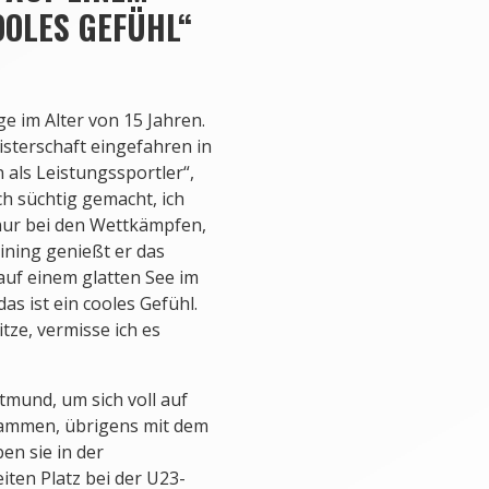
OOLES GEFÜHL“
e im Alter von 15 Jahren.
sterschaft eingefahren in
 als Leistungssportler“,
ch süchtig gemacht, ich
 nur bei den Wettkämpfen,
ning genießt er das
uf einem glatten See im
s ist ein cooles Gefühl.
itze, vermisse ich es
tmund, um sich voll auf
sammen, übrigens mit dem
n sie in der
iten Platz bei der U23-