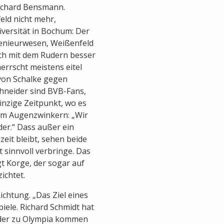
Richard Bensmann.
eld nicht mehr,
versität in Bochum: Der
genieurwesen, Weißenfeld
ich mit dem Rudern besser
errscht meistens eitel
 von Schalke gegen
hneider sind BVB-Fans,
einzige Zeitpunkt, wo es
nem Augenzwinkern: „Wir
der.“ Dass außer ein
eit bleibt, sehen beide
it sinnvoll verbringe. Das
t Korge, der sogar auf
ichtet.
Richtung. „Das Ziel eines
piele. Richard Schmidt hat
der zu Olympia kommen