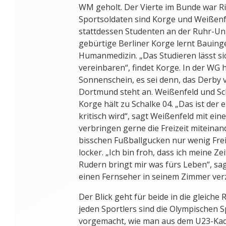
WM geholt. Der Vierte im Bunde war 
Sportsoldaten sind Korge und Weißenf
stattdessen Studenten an der Ruhr-Uni
gebürtige Berliner Korge lernt Bauin
Humanmedizin. „Das Studieren lässt s
vereinbaren“, findet Korge. In der WG h
Sonnenschein, es sei denn, das Derby
Dortmund steht an. Weißenfeld und Sc
Korge hält zu Schalke 04. „Das ist der 
kritisch wird“, sagt Weißenfeld mit ei
verbringen gerne die Freizeit miteinan
bisschen Fußballgucken nur wenig Freiz
locker. „Ich bin froh, dass ich meine Ze
Rudern bringt mir was fürs Leben“, sag
einen Fernseher in seinem Zimmer verz
Der Blick geht für beide in die gleiche 
jeden Sportlers sind die Olympischen S
vorgemacht, wie man aus dem U23-Ka