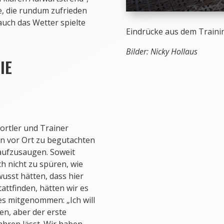
e, die rundum zufrieden
auch das Wetter spielte
Eindrücke aus dem Traini
Bilder: Nicky Hollaus
IE
portler und Trainer
en vor Ort zu begutachten
aufzusaugen. Soweit
h nicht zu spüren, wie
usst hätten, dass hier
attfinden, hätten wir es
es mitgenommen: „Ich will
en, aber der erste
fahren lässt. Wir haben