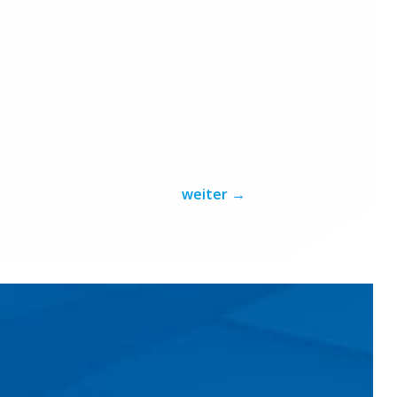
weiter
→