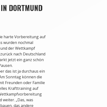
 IN DORTMUND
ie harte Vorbereitung auf
uss wurden nochmal
 und der Wettkampf
r zurück nach Deutschland
rkt jetzt ein ganz schön
Pausen.
r das ist ja durchaus ein
. Am Sonntag können die
mit Freunden oder Familie
lles Krafttraining auf
 Wettkampfvorbereitung
 weiter. „Das, was
usbauen, das andere