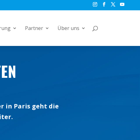
rung
Partner
Über uns
TEN
 in Paris geht die
ter.