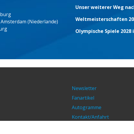
Unser weiterer Weg nac
eburg
Weltmeisterschaften 20
 Amsterdam (Niederlande)
urg
Olympische Spiele 2028 
Newsletter
Fanartikel
Autogramme
Kontakt/Anfahrt
Impressum/Datenschutz