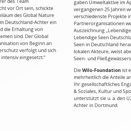
rer des Team
gaben Umweltaktive im Ap
ht vor Ort sein, schickte
vergangenen 25 Jahren w
biläum des Global Nature
verschiedenste Projekte 
im Deutschland-Achter ein
Partnerorganisationen wel
d die Erhaltung von
Auszeichnung „Lebendiger
emen sind. Der Global
Lebendige Seen Deutschla
nisation von Beginn an
Seen in Deutschland hera
rschutz verfolgt und sich
lokalen Akteure, weist ab
intensiv eingesetzt.“
Seen- und Fließgewässers
Die
Wilo-Foundation
ist 
mehrheitlich die Anteile a
Ihr gesellschaftliches En
& Soziales, Kultur und Spo
unterstützt sie u. a. de
Achter in Dortmund.