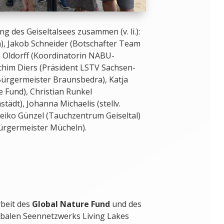
g des Geiseltalsees zusammen (v. li.):
), Jakob Schneider (Botschafter Team
e Oldorff (Koordinatorin NABU-
chim Diers (Präsident LSTV Sachsen-
(Bürgermeister Braunsbedra), Katja
 Fund), Christian Runkel
tädt), Johanna Michaelis (stellv.
iko Günzel (Tauchzentrum Geiseltal)
ürgermeister Mücheln).
rbeit des
Global Nature Fund
und des
obalen Seennetzwerks Living Lakes