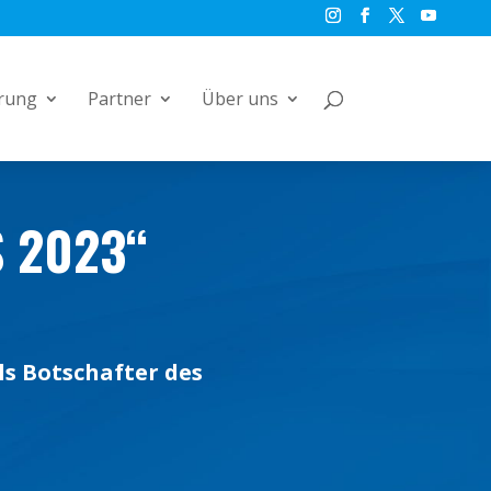
rung
Partner
Über uns
S 2023“
ls Botschafter des