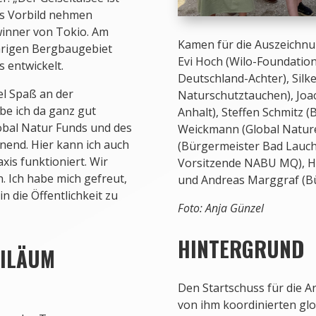
als Vorbild nehmen
winner von Tokio. Am
Kamen für die Auszeichnun
ährigen Bergbaugebiet
Evi Hoch (Wilo-Foundation
 entwickelt.
Deutschland-Achter), Silk
el Spaß an der
Naturschutztauchen), Joa
be ich da ganz gut
Anhalt), Steffen Schmitz 
lobal Natur Funds und des
Weickmann (Global Nature
end. Hier kann ich auch
(Bürgermeister Bad Lauchs
xis funktioniert. Wir
Vorsitzende NABU MQ), He
 Ich habe mich gefreut,
und Andreas Marggraf (B
n die Öffentlichkeit zu
Foto: Anja Günzel
HINTERGRUND
LÄUM
Den Startschuss für die A
von ihm koordinierten gl