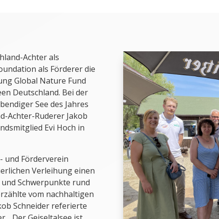
hland-Achter als
undation als Förderer die
tung Global Nature Fund
en Deutschland. Bei der
ebendiger See des Jahres
nd-Achter-Ruderer Jakob
dsmitglied Evi Hoch in
- und Förderverein
ierlichen Verleihung einen
en und Schwerpunkte rund
rzählte vom nachhaltigen
ob Schneider referierte
 „Der Geiseltalsee ist