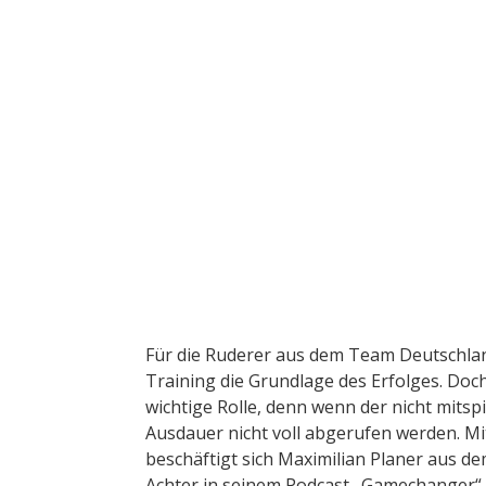
MAXIMILIAN
Der Ruderer aus dem Te
Mens
Für die Ruderer aus dem Team Deutschlan
Training die Grundlage des Erfolges. Doch
wichtige Rolle, denn wenn der nicht mitsp
Ausdauer nicht voll abgerufen werden. M
beschäftigt sich Maximilian Planer aus 
Achter in seinem Podcast „Gamechanger“,