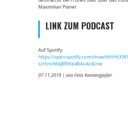
Maximilian Planer.
LINK ZUM PODCAST
Auf Spotify:
https://open.spotify.com/show/6hYHt3
si=EnoX60j8RtKb4BAo4z4Uvw
07.11.2019 | von Felix Kannengießer
←
zurück