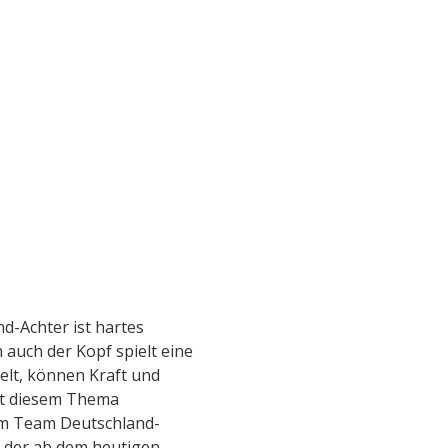
 PLANER STARTET PODCAST „G
Aktuelles
Team
Nachwuchsförde
am Deutschland-Achter widmet sich im Internet dem Thema M
chen mit seinen Erfahrungen helfen, ihr Potential zu entfa
d-Achter ist hartes
 auch der Kopf spielt eine
ielt, können Kraft und
it diesem Thema
dem Team Deutschland-
 der ab dem heutigen