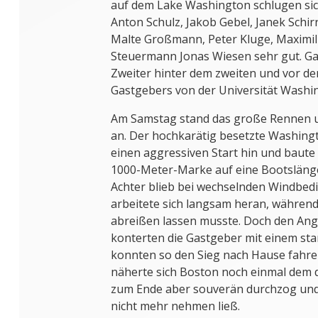
auf dem Lake Washington schlugen sic
Anton Schulz, Jakob Gebel, Janek Schi
Malte Großmann, Peter Kluge, Maximil
Steuermann Jonas Wiesen sehr gut. G
Zweiter hinter dem zweiten und vor d
Gastgebers von der Universität Washi
Am Samstag stand das große Rennen
an. Der hochkarätig besetzte Washingt
einen aggressiven Start hin und baute
1000-Meter-Marke auf eine Bootslänge
Achter blieb bei wechselnden Windbe
arbeitete sich langsam heran, während
abreißen lassen musste. Doch den Ang
konterten die Gastgeber mit einem st
konnten so den Sieg nach Hause fahre
näherte sich Boston noch einmal dem d
zum Ende aber souverän durchzog und 
nicht mehr nehmen ließ.