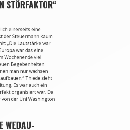
IN STÖRFAKTOR“
lich einerseits eine
bst der Steuermann kaum
lt: „Die Lautstärke war
 Europa war das eine
em Wochenende viel
 neuen Begebenheiten
denen man nur wachsen
aufbauen.“ Thiede sieht
itung. Es war auch ein
erfekt organisiert war. Da
r von der Uni Washington
IE WEDAU-